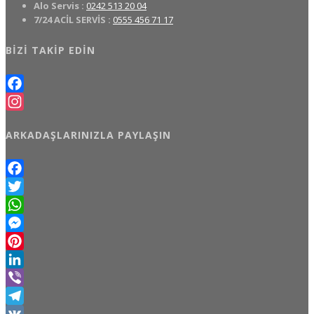
Alo Servis :
0242 513 20 04
7/24 ACİL SERVİS :
0555 456 71 17
BIZI TAKIP EDIN
Facebook
Instagram
ARKADAŞLARINIZLA PAYLAŞIN
Facebook
Twitter
WhatsApp
Messenger
Pinterest
LinkedIn
Viber