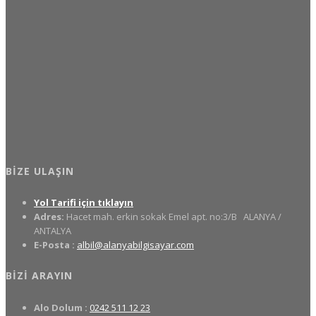
BIZE ULAŞIN
Yol Tarifi için tıklayın
Adres:
Hacet mah. erkin sokak Emel apt. no:3/B
ALANYA /
ANTALYA
E-Posta :
albil@alanyabilgisayar.com
BIZI ARAYIN
Alo Dolum :
0242 511 12 23