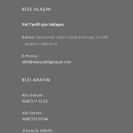
BIZE ULAŞIN
Yol Tarifi için tıklayın
Adres:
Hacet mah. erkin sokak Emel apt. no:3/B
ALANYA / ANTALYA
E-Posta :
albil@alanyabilgisayar.com
BIZI ARAYIN
Alo Dolum :
0242 511 12 23
Alo Servis :
0242 513 20 04
7/24 ACİL SERVİS :