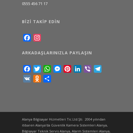
0555 456 71 17
BIZI TAKIP EDIN
Facebook
Instagram
ARKADAŞLARINIZLA PAYLAŞIN
Facebook
Twitter
WhatsApp
Messenger
Pinterest
LinkedIn
Viber
Telegram
VK
Odnoklassniki
Share
Alanya Bilgisayar Hizmetleri Tic.Ltd.Şti. 2004 yılından
itibaren Alanya'da Güvenlik Kamera Sistemleri Alanya,
Bilgisayar Teknik Servis Alanya, Alarm Sistemleri Alanya,