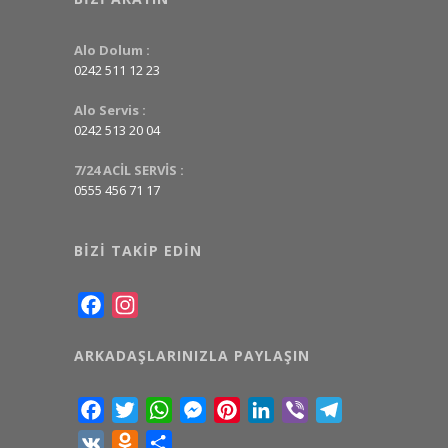
Alo Dolum :
0242 511 12 23
Alo Servis :
0242 513 20 04
7/24 ACİL SERVİS :
0555 456 71 17
BIZI TAKIP EDIN
Facebook
Instagram
ARKADAŞLARINIZLA PAYLAŞIN
Facebook
Twitter
WhatsApp
Messenger
Pinterest
LinkedIn
Viber
Telegram
VK
Odnoklassniki
Share