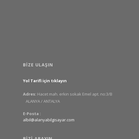
BIZE ULAŞIN
Yol Tarifi için tıklayın
Adres:
Hacet mah. erkin sokak Emel apt. no:3/B
ALANYA / ANTALYA
E-Posta :
albil@alanyabilgisayar.com
BIZI ARAYIN