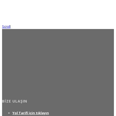
Scroll
BIZE ULAŞIN
Yol Tarifi için tıklayın