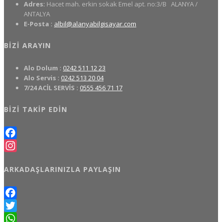
Adres:
Hacet mah. erkin sokak Emel apt. no:3/B
ALANYA /
ANTALYA
E-Posta :
albil@alanyabilgisayar.com
BIZI ARAYIN
Alo Dolum :
0242 511 12 23
Alo Servis :
0242 513 20 04
7/24 ACİL SERVİS :
0555 456 71 17
BIZI TAKIP EDIN
Facebook
Instagram
ARKADAŞLARINIZLA PAYLAŞIN
Facebook
Twitter