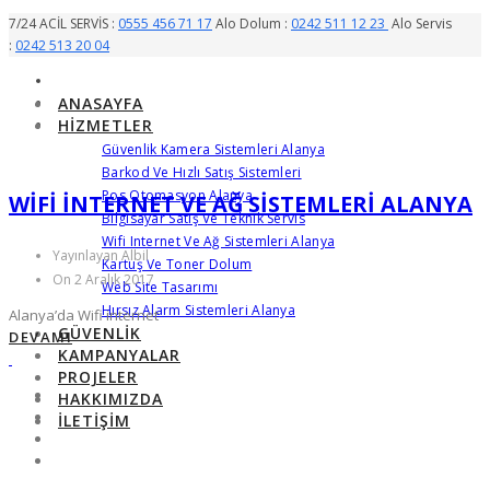
7/24 ACİL SERVİS :
0555 456 71 17
Alo Dolum :
0242 511 12 23
Alo Servis
:
0242 513 20 04
ANASAYFA
HIZMETLER
Güvenlik Kamera Sistemleri Alanya
Barkod Ve Hızlı Satış Sistemleri
Pos Otomasyon Alanya
WIFI INTERNET VE AĞ SISTEMLERI ALANYA
Bilgisayar Satış Ve Teknik Servis
Wifi Internet Ve Ağ Sistemleri Alanya
Yayınlayan Albil
Kartuş Ve Toner Dolum
On 2 Aralık 2017
Web Site Tasarımı
Hırsız Alarm Sistemleri Alanya
Alanya’da Wifi internet
GÜVENLIK
DEVAMI
KAMPANYALAR
PROJELER
HAKKIMIZDA
İLETIŞIM