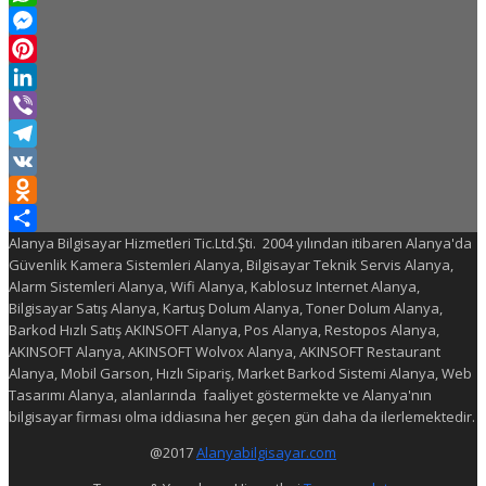
WhatsApp
Messenger
Pinterest
LinkedIn
Viber
Telegram
VK
Odnoklassniki
Alanya Bilgisayar Hizmetleri Tic.Ltd.Şti. 2004 yılından itibaren Alanya'da
Share
Güvenlik Kamera Sistemleri Alanya, Bilgisayar Teknik Servis Alanya,
Alarm Sistemleri Alanya, Wifi Alanya, Kablosuz Internet Alanya,
Bilgisayar Satış Alanya, Kartuş Dolum Alanya, Toner Dolum Alanya,
Barkod Hızlı Satış AKINSOFT Alanya, Pos Alanya, Restopos Alanya,
AKINSOFT Alanya, AKINSOFT Wolvox Alanya, AKINSOFT Restaurant
Alanya, Mobil Garson, Hızlı Sipariş, Market Barkod Sistemi Alanya, Web
Tasarımı Alanya, alanlarında faaliyet göstermekte ve Alanya'nın
bilgisayar firması olma iddiasına her geçen gün daha da ilerlemektedir.
@2017
Alanyabilgisayar.com