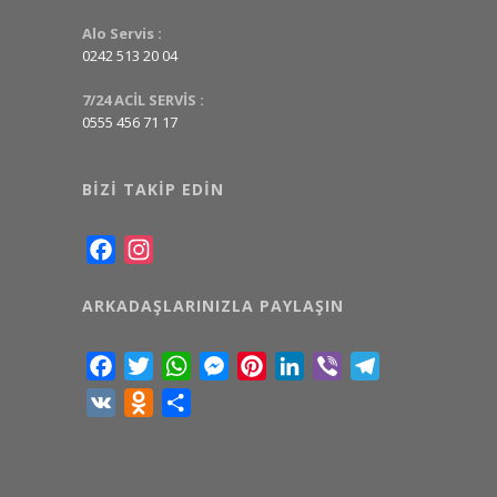
Alo Servis :
0242 513 20 04
7/24 ACİL SERVİS :
0555 456 71 17
BIZI TAKIP EDIN
Facebook
Instagram
ARKADAŞLARINIZLA PAYLAŞIN
Facebook
Twitter
WhatsApp
Messenger
Pinterest
LinkedIn
Viber
Telegram
VK
Odnoklassniki
Share