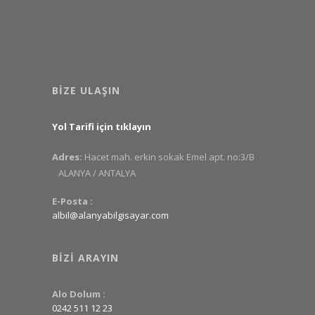
BIZE ULAŞIN
Yol Tarifi için tıklayın
Adres:
Hacet mah. erkin sokak Emel apt. no:3/B
ALANYA / ANTALYA
E-Posta :
albil@alanyabilgisayar.com
BIZI ARAYIN
Alo Dolum :
0242 511 12 23