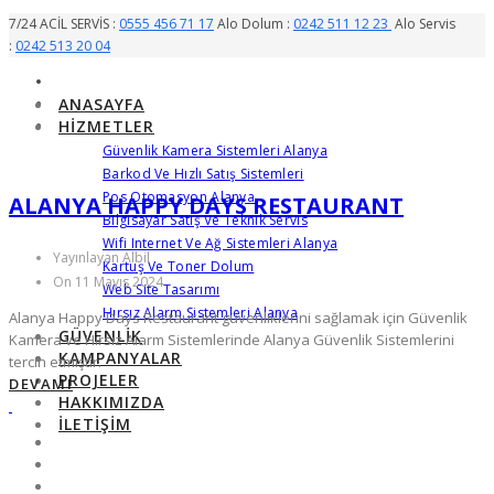
7/24 ACİL SERVİS :
0555 456 71 17
Alo Dolum :
0242 511 12 23
Alo Servis
:
0242 513 20 04
ANASAYFA
HIZMETLER
Güvenlik Kamera Sistemleri Alanya
Barkod Ve Hızlı Satış Sistemleri
Pos Otomasyon Alanya
ALANYA HAPPY DAYS RESTAURANT
Bilgisayar Satış Ve Teknik Servis
Wifi Internet Ve Ağ Sistemleri Alanya
Yayınlayan Albil
Kartuş Ve Toner Dolum
On 11 Mayıs 2024
Web Site Tasarımı
Hırsız Alarm Sistemleri Alanya
Alanya Happy Days Restaurant güvenliklerini sağlamak için Güvenlik
GÜVENLIK
Kamera ve Hırsız Alarm Sistemlerinde Alanya Güvenlik Sistemlerini
KAMPANYALAR
tercih etmiştir.
PROJELER
DEVAMI
HAKKIMIZDA
İLETIŞIM