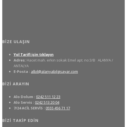
BIZE ULAŞIN
Yol Tarifi için tıklayın
Adres:
Hacet mah. erkin sokak Emel apt. no:3/B
ALANYA /
ANTALYA
E-Posta :
albil@alanyabilgisayar.com
BIZI ARAYIN
Alo Dolum :
0242 511 12 23
Alo Servis :
0242 513 20 04
7/24 ACİL SERVİS :
0555 456 71 17
BIZI TAKIP EDIN