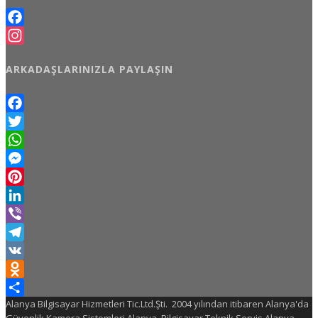
Facebook
Instagram
ARKADAŞLARINIZLA PAYLAŞIN
Facebook
Twitter
WhatsApp
Messenger
Pinterest
LinkedIn
Viber
Telegram
VK
Odnoklassniki
Alanya Bilgisayar Hizmetleri Tic.Ltd.Şti. 2004 yılından itibaren Alanya'da
Share