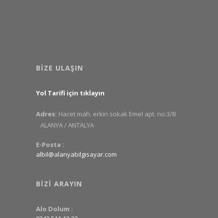
BIZE ULAŞIN
Yol Tarifi için tıklayın
Adres:
Hacet mah. erkin sokak Emel apt. no:3/B
ALANYA / ANTALYA
E-Posta :
albil@alanyabilgisayar.com
BIZI ARAYIN
Alo Dolum :