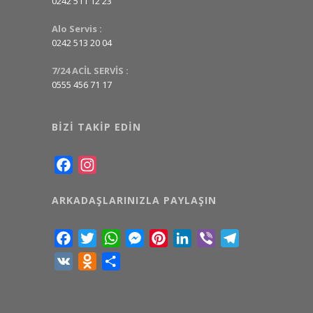
0242 511 12 23
Alo Servis :
0242 513 20 04
7/24 ACİL SERVİS :
0555 456 71 17
BIZI TAKIP EDIN
Facebook
Instagram
ARKADAŞLARINIZLA PAYLAŞIN
Facebook
Twitter
WhatsApp
Messenger
Pinterest
LinkedIn
Viber
Telegram
VK
Odnoklassniki
Share