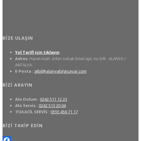
BIZE ULAŞIN
Yol Tarifi için tıklayın
Adres:
Hacet mah. erkin sokak Emel apt. no:3/B
ALANYA /
ANTALYA
E-Posta :
albil@alanyabilgisayar.com
BIZI ARAYIN
Alo Dolum :
0242 511 12 23
Alo Servis :
0242 513 20 04
7/24 ACİL SERVİS :
0555 456 71 17
BIZI TAKIP EDIN