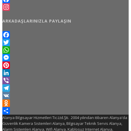
Facebook
Instagram
ARKADAŞLARINIZLA PAYLAŞIN
Facebook
Twitter
WhatsApp
Messenger
Pinterest
LinkedIn
Viber
Telegram
VK
Odnoklassniki
Alanya Bilgisayar Hizmetleri Tic.Ltd.Şti. 2004 yılından itibaren Alanya'da
Share
Güvenlik Kamera Sistemleri Alanya, Bilgisayar Teknik Servis Alanya,
Alarm Sistemleri Alanya, Wifi Alanya, Kablosuz Internet Alanya,