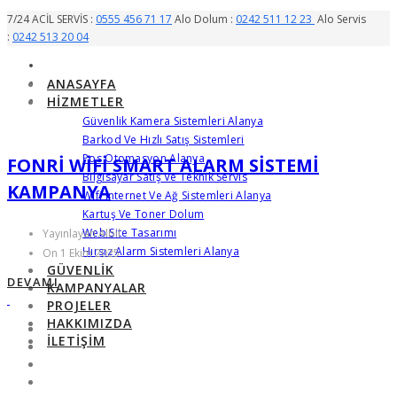
7/24 ACİL SERVİS :
0555 456 71 17
Alo Dolum :
0242 511 12 23
Alo Servis
:
0242 513 20 04
ANASAYFA
HIZMETLER
Güvenlik Kamera Sistemleri Alanya
Barkod Ve Hızlı Satış Sistemleri
Pos Otomasyon Alanya
FONRI WIFI SMART ALARM SISTEMI
Bilgisayar Satış Ve Teknik Servis
KAMPANYA
Wifi Internet Ve Ağ Sistemleri Alanya
Kartuş Ve Toner Dolum
Web Site Tasarımı
Yayınlayan Albil
Hırsız Alarm Sistemleri Alanya
On 1 Ekim 2025
GÜVENLIK
DEVAMI
KAMPANYALAR
PROJELER
HAKKIMIZDA
İLETIŞIM