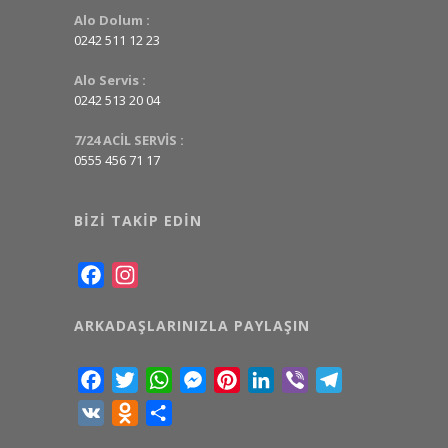
Alo Dolum :
0242 511 12 23
Alo Servis :
0242 513 20 04
7/24 ACİL SERVİS :
0555 456 71 17
BIZI TAKIP EDIN
Facebook
Instagram
ARKADAŞLARINIZLA PAYLAŞIN
Facebook
Twitter
WhatsApp
Messenger
Pinterest
LinkedIn
Viber
Telegram
VK
Odnoklassniki
Share