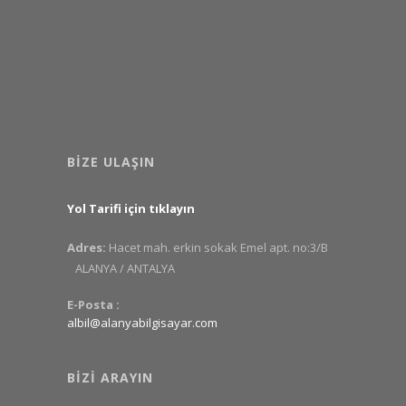
BIZE ULAŞIN
Yol Tarifi için tıklayın
Adres:
Hacet mah. erkin sokak Emel apt. no:3/B
ALANYA / ANTALYA
E-Posta :
albil@alanyabilgisayar.com
BIZI ARAYIN