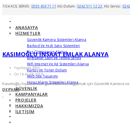
7/24 ACİL SERVİS :
0555 456 71 17
Alo Dolum :
0242 511 12 23
Alo Servis :
0242
ANASAYFA
HIZMETLER
Güvenlik Kamera Sistemleri Alanya
Barkod Ve Hızlı Satış Sistemleri
Pos Otomasyon Alanya
KASIMOĞLU İNŞAAT EMLAK ALANYA
Bilgisayar Satış Ve Teknik Servis
Wifi Internet Ve Ağ Sistemleri Alanya
Yayınlayan Albil
Kartuş Ve Toner Dolum
On 18 Aralık 2019
Web Site Tasarımı
Hırsız Alarm Sistemleri Alanya
Kasımoğlu İnşaat Emlak güvenliklerini sağlamak için Güvenlik Kamera ve H
GÜVENLIK
DEVAMI
KAMPANYALAR
PROJELER
HAKKIMIZDA
İLETIŞIM