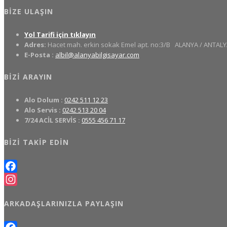
BIZE ULAŞIN
Yol Tarifi için tıklayın
Adres:
Hacet mah. erkin sokak Emel apt. no:3/B
ALANYA / ANTALY
E-Posta :
albil@alanyabilgisayar.com
BIZI ARAYIN
Alo Dolum :
0242 511 12 23
Alo Servis :
0242 513 20 04
7/24 ACİL SERVİS :
0555 456 71 17
BIZI TAKIP EDIN
Facebook
Instagram
ARKADAŞLARINIZLA PAYLAŞIN