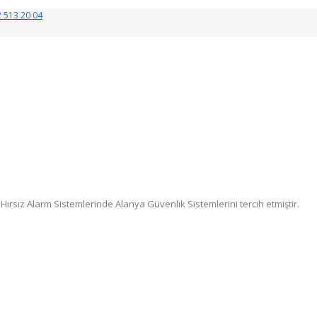
 513 20 04
ırsız Alarm Sistemlerinde Alanya Güvenlik Sistemlerini tercih etmiştir.