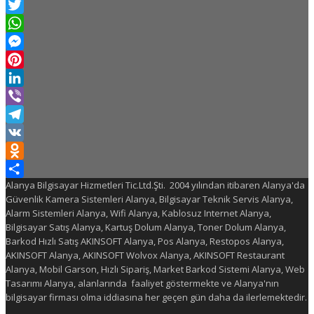
Facebook
Twitter
WhatsApp
Messenger
Pinterest
LinkedIn
Viber
Telegram
VK
Odnoklassniki
Alanya Bilgisayar Hizmetleri Tic.Ltd.Şti. 2004 yılından itibaren Alanya'da
Share
Güvenlik Kamera Sistemleri Alanya, Bilgisayar Teknik Servis Alanya,
Alarm Sistemleri Alanya, Wifi Alanya, Kablosuz Internet Alanya,
Bilgisayar Satış Alanya, Kartuş Dolum Alanya, Toner Dolum Alanya,
Barkod Hızlı Satış AKINSOFT Alanya, Pos Alanya, Restopos Alanya,
AKINSOFT Alanya, AKINSOFT Wolvox Alanya, AKINSOFT Restaurant
Alanya, Mobil Garson, Hızlı Sipariş, Market Barkod Sistemi Alanya, Web
Tasarımı Alanya, alanlarında faaliyet göstermekte ve Alanya'nın
bilgisayar firması olma iddiasına her geçen gün daha da ilerlemektedir.