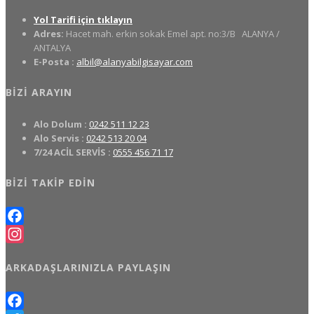
Yol Tarifi için tıklayın
Adres:
Hacet mah. erkin sokak Emel apt. no:3/B
ALANYA /
ANTALYA
E-Posta :
albil@alanyabilgisayar.com
BIZI ARAYIN
Alo Dolum :
0242 511 12 23
Alo Servis :
0242 513 20 04
7/24 ACİL SERVİS :
0555 456 71 17
BIZI TAKIP EDIN
Facebook
Instagram
ARKADAŞLARINIZLA PAYLAŞIN