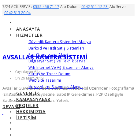
7/24 ACİL SERVİS :
0555 456 71 17
Alo Dolum :
0242 511 12 23
Alo Servis
:
0242 513 20 04
ANASAYFA
HIZMETLER
Güvenlik Kamera Sistemleri Alanya
Barkod Ve Hızlı Satış Sistemleri
Pos Otomasyon Alanya
AVSALLAR KAMERA SİSTEMİ
Bilgisayar Satış Ve Teknik Servis
Wifi Internet Ve Ağ Sistemleri Alanya
Yayınlayan Albil
Kartuş Ve Toner Dolum
On 29 Mart 2019
Web Site Tasarımı
Hırsız Alarm Sistemleri Alanya
Avsallar Güvenlik Kamera Sistemlerinde Mobil Üzerinden Fotoğraflama
GÜVENLIK
(snapshot), Video Kaydetme. Sabit IP Gerektirmez, P2P Özelliğiyle
KAMPANYALAR
Sadece Internetinizin Olması Yeterli.
PROJELER
DEVAMI
HAKKIMIZDA
İLETIŞIM