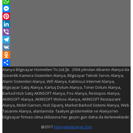
Twitter
WhatsApp
Messenger
Pinterest
LinkedIn
Viber
Telegram
VK
Odnoklassniki
Alanya Bilgisayar Hizmetleri Tic.Ltd.Şti. 2004 yılından itibaren Alanya'da
Share
Güvenlik Kamera Sistemleri Alanya, Bilgisayar Teknik Servis Alanya,
Alarm Sistemleri Alanya, Wifi Alanya, Kablosuz Internet Alanya,
Bilgisayar Satış Alanya, Kartuş Dolum Alanya, Toner Dolum Alanya,
Barkod Hızlı Satış AKINSOFT Alanya, Pos Alanya, Restopos Alanya,
AKINSOFT Alanya, AKINSOFT Wolvox Alanya, AKINSOFT Restaurant
Alanya, Mobil Garson, Hızlı Sipariş, Market Barkod Sistemi Alanya, Web
Tasarımı Alanya, alanlarında faaliyet göstermekte ve Alanya'nın
bilgisayar firması olma iddiasına her geçen gün daha da ilerlemektedir.
@2017
Alanyabilgisayar.com