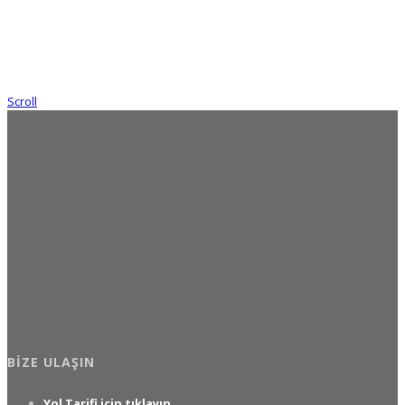
Scroll
BIZE ULAŞIN
Yol Tarifi için tıklayın