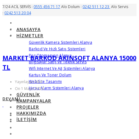
7/24 ACİL SERVİS :
0555 456 71 17
Alo Dolum :
0242 511 12 23
Alo Servis
:
0242 513 20 04
ANASAYFA
HIZMETLER
Güvenlik Kamera Sistemleri Alanya
Barkod Ve Hızlı Satış Sistemleri
Pos Otomasyon Alanya
MARKET BARKOD AKINSOFT ALANYA 15000
Bilgisayar Satış Ve Teknik Servis
TL
Wifi Internet Ve Ağ Sistemleri Alanya
Kartuş Ve Toner Dolum
Web Site Tasarımı
Yayınlayan Albil
Hırsız Alarm Sistemleri Alanya
On 1 Mayıs 2024
GÜVENLIK
DEVAMI
KAMPANYALAR
PROJELER
HAKKIMIZDA
İLETIŞIM