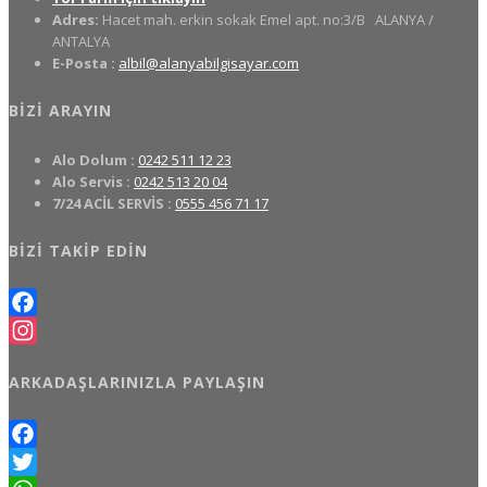
Adres:
Hacet mah. erkin sokak Emel apt. no:3/B
ALANYA /
ANTALYA
E-Posta :
albil@alanyabilgisayar.com
BIZI ARAYIN
Alo Dolum :
0242 511 12 23
Alo Servis :
0242 513 20 04
7/24 ACİL SERVİS :
0555 456 71 17
BIZI TAKIP EDIN
Facebook
Instagram
ARKADAŞLARINIZLA PAYLAŞIN
Facebook