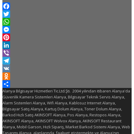
Facebook
Twitter
WhatsApp
Messenger
Pinterest
LinkedIn
Viber
Telegram
VK
Odnoklassniki
Alanya Bilgisayar Hizmetleri Tic.Ltd.Şti. 2004 yılından itibaren Alanya'da
Share
Güvenlik Kamera Sistemleri Alanya, Bilgisayar Teknik Servis Alanya,
Alarm Sistemleri Alanya, Wifi Alanya, Kablosuz Internet Alanya,
Bilgisayar Satış Alanya, Kartuş Dolum Alanya, Toner Dolum Alanya,
Barkod Hızlı Satış AKINSOFT Alanya, Pos Alanya, Restopos Alanya,
AKINSOFT Alanya, AKINSOFT Wolvox Alanya, AKINSOFT Restaurant
Alanya, Mobil Garson, Hızlı Sipariş, Market Barkod Sistemi Alanya, Web
Tasarımı Alanya, alanlarında faaliyet göstermekte ve Alanya'nın