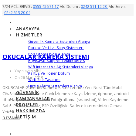
7/24 ACİL SERVİS :
0555 456 71 17
Alo Dolum :
0242 511 12 23
Alo Servis
:
0242 513 20 04
ANASAYFA
HIZMETLER
Güvenlik Kamera Sistemleri Alanya
Barkod Ve Hızlı Satış Sistemleri
Pos Otomasyon Alanya
OKUCALAR KAMERA SISTEMI
Bilgisayar Satış Ve Teknik Servis
Wifi Internet Ve Ağ Sistemleri Alanya
Yayınlayan Albil
Kartuş Ve Toner Dolum
On 26 Mart 2019
Web Site Tasarımı
Hırsız Alarm Sistemleri Alanya
OKURCALAR Güvenlik Kamera Sistemlerinde Yeni Nesil Tüm Mobil
GÜVENLIK
Cihazlardan Real-Time Canlı İzleme ve Kayıt İzleme, (iphone, android
KAMPANYALAR
cihazlar). Mobil Üzerinden Fotoğraflama (snapshot), Video Kaydetme.
PROJELER
Sabit IP Gerektirmez, P2P Özelliğiyle Sadece Internetinizin Olması
HAKKIMIZDA
Yeterli.
İLETIŞIM
DEVAMI