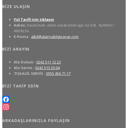
BIZE ULAŞIN
Yol Tarifi için tıklayın
Adres:
Hacet mah. erkin sokak Emel apt. no:3/B
ALANYA /
ANTALYA
E-Posta :
albil@alanyabilgisayar.com
BIZI ARAYIN
Alo Dolum :
0242 511 12 23
Alo Servis :
0242 513 20 04
7/24 ACİL SERVİS :
0555 456 71 17
BIZI TAKIP EDIN
Facebook
Instagram
ARKADAŞLARINIZLA PAYLAŞIN