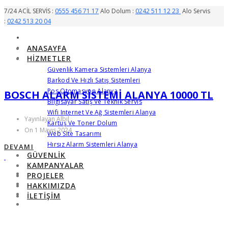
7/24 ACİL SERVİS :
0555 456 71 17
Alo Dolum :
0242 511 12 23
Alo Servis
:
0242 513 20 04
ANASAYFA
HIZMETLER
Güvenlik Kamera Sistemleri Alanya
Barkod Ve Hızlı Satış Sistemleri
Pos Otomasyon Alanya
BOSCH ALARM SISTEMI ALANYA 10000 TL
Bilgisayar Satış Ve Teknik Servis
Wifi Internet Ve Ağ Sistemleri Alanya
Yayınlayan Albil
Kartuş Ve Toner Dolum
On 1 Mayıs 2024
Web Site Tasarımı
Hırsız Alarm Sistemleri Alanya
DEVAMI
GÜVENLIK
KAMPANYALAR
PROJELER
HAKKIMIZDA
İLETIŞIM