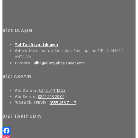
BIZE ULAŞIN
Yol Tarifi için tıklayın
Adres:
Hacet mah. erkin sokak Emel apt. no:3/B
ALANYA /
ANTALYA
E-Posta :
albil@alanyabilgisayar.com
BIZI ARAYIN
Alo Dolum :
0242 511 12 23
Alo Servis :
0242 513 20 04
7/24 ACİL SERVİS :
0555 456 71 17
BIZI TAKIP EDIN