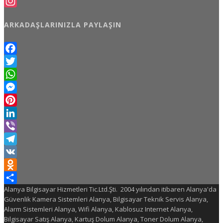
Facebook
Instagram
ARKADAŞLARINIZLA PAYLAŞIN
Facebook
Twitter
WhatsApp
Messenger
Pinterest
LinkedIn
Viber
Telegram
VK
Odnoklassniki
Alanya Bilgisayar Hizmetleri Tic.Ltd.Şti. 2004 yılından itibaren Alanya'da
Share
Güvenlik Kamera Sistemleri Alanya, Bilgisayar Teknik Servis Alanya,
Alarm Sistemleri Alanya, Wifi Alanya, Kablosuz Internet Alanya,
Bilgisayar Satış Alanya, Kartuş Dolum Alanya, Toner Dolum Alanya,