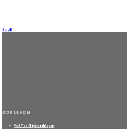
Scroll
BIZE ULAŞIN
Yol Tarifi için tıklayın