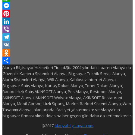
WhatsApp
Messenger
Pinterest
LinkedIn
Viber
Telegram
VK
Odnoklassniki
Alanya Bilgisayar Hizmetleri Tic.Ltd.Şti. 2004 yılından itibaren Alanya'da
Share
Güvenlik Kamera Sistemleri Alanya, Bilgisayar Teknik Servis Alanya,
Alarm Sistemleri Alanya, Wifi Alanya, Kablosuz Internet Alanya,
Bilgisayar Satış Alanya, Kartuş Dolum Alanya, Toner Dolum Alanya,
Barkod Hızlı Satış AKINSOFT Alanya, Pos Alanya, Restopos Alanya,
AKINSOFT Alanya, AKINSOFT Wolvox Alanya, AKINSOFT Restaurant
Alanya, Mobil Garson, Hızlı Sipariş, Market Barkod Sistemi Alanya, Web
Tasarımı Alanya, alanlarında faaliyet göstermekte ve Alanya'nın
bilgisayar firması olma iddiasına her geçen gün daha da ilerlemektedir.
@2017
Alanyabilgisayar.com