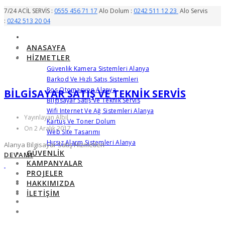
7/24 ACİL SERVİS :
0555 456 71 17
Alo Dolum :
0242 511 12 23
Alo Servis
:
0242 513 20 04
ANASAYFA
HIZMETLER
Güvenlik Kamera Sistemleri Alanya
Barkod Ve Hızlı Satış Sistemleri
Pos Otomasyon Alanya
BILGISAYAR SATIŞ VE TEKNIK SERVIS
Bilgisayar Satış Ve Teknik Servis
Wifi Internet Ve Ağ Sistemleri Alanya
Yayınlayan Albil
Kartuş Ve Toner Dolum
On 2 Aralık 2017
Web Site Tasarımı
Hırsız Alarm Sistemleri Alanya
Alanya Bilgisayar Satış Hizmetleri
GÜVENLIK
DEVAMI
KAMPANYALAR
PROJELER
HAKKIMIZDA
İLETIŞIM