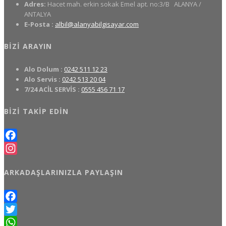
Adres:
Hacet mah. erkin sokak Emel apt. no:3/B
ALANYA /
ANTALYA
E-Posta :
albil@alanyabilgisayar.com
BIZI ARAYIN
Alo Dolum :
0242 511 12 23
Alo Servis :
0242 513 20 04
7/24 ACİL SERVİS :
0555 456 71 17
BIZI TAKIP EDIN
Facebook
Instagram
ARKADAŞLARINIZLA PAYLAŞIN
Facebook
Twitter