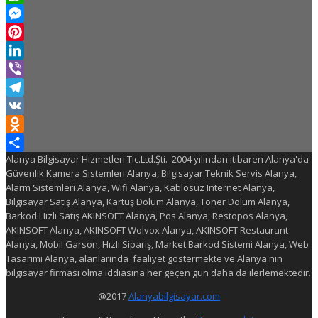
WhatsApp
Messenger
Pinterest
LinkedIn
Viber
Telegram
VK
Odnoklassniki
Alanya Bilgisayar Hizmetleri Tic.Ltd.Şti. 2004 yılından itibaren Alanya'da
Share
Güvenlik Kamera Sistemleri Alanya, Bilgisayar Teknik Servis Alanya,
Alarm Sistemleri Alanya, Wifi Alanya, Kablosuz Internet Alanya,
Bilgisayar Satış Alanya, Kartuş Dolum Alanya, Toner Dolum Alanya,
Barkod Hızlı Satış AKINSOFT Alanya, Pos Alanya, Restopos Alanya,
AKINSOFT Alanya, AKINSOFT Wolvox Alanya, AKINSOFT Restaurant
Alanya, Mobil Garson, Hızlı Sipariş, Market Barkod Sistemi Alanya, Web
Tasarımı Alanya, alanlarında faaliyet göstermekte ve Alanya'nın
bilgisayar firması olma iddiasına her geçen gün daha da ilerlemektedir.
@2017
Alanyabilgisayar.com