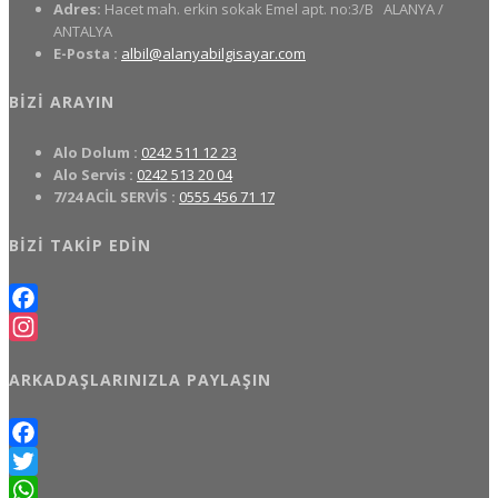
Adres:
Hacet mah. erkin sokak Emel apt. no:3/B
ALANYA /
ANTALYA
E-Posta :
albil@alanyabilgisayar.com
BIZI ARAYIN
Alo Dolum :
0242 511 12 23
Alo Servis :
0242 513 20 04
7/24 ACİL SERVİS :
0555 456 71 17
BIZI TAKIP EDIN
Facebook
Instagram
ARKADAŞLARINIZLA PAYLAŞIN
Facebook
Twitter