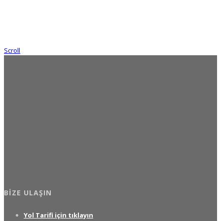
Scroll
BIZE ULAŞIN
Yol Tarifi için tıklayın