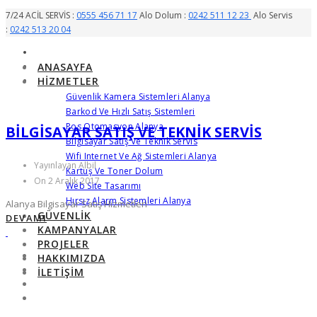
7/24 ACİL SERVİS :
0555 456 71 17
Alo Dolum :
0242 511 12 23
Alo Servis
:
0242 513 20 04
ANASAYFA
HIZMETLER
Güvenlik Kamera Sistemleri Alanya
Barkod Ve Hızlı Satış Sistemleri
Pos Otomasyon Alanya
BILGISAYAR SATIŞ VE TEKNIK SERVIS
Bilgisayar Satış Ve Teknik Servis
Wifi Internet Ve Ağ Sistemleri Alanya
Yayınlayan Albil
Kartuş Ve Toner Dolum
On 2 Aralık 2017
Web Site Tasarımı
Hırsız Alarm Sistemleri Alanya
Alanya Bilgisayar Satış Hizmetleri
GÜVENLIK
DEVAMI
KAMPANYALAR
PROJELER
HAKKIMIZDA
İLETIŞIM