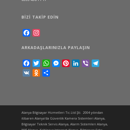
BIZI TAKIP EDIN
Facebook
Instagram
ARKADAŞLARINIZLA PAYLAŞIN
Facebook
Twitter
WhatsApp
Messenger
Pinterest
LinkedIn
Viber
Telegram
VK
Odnoklassniki
Share
Alanya Bilgisayar Hizmetleri Tic.Ltd.Şti. 2004 yılından
itibaren Alanya'da Güvenlik Kamera Sistemleri Alanya,
Bilgisayar Teknik Servis Alanya, Alarm Sistemleri Alanya,
Wifi Alanya, Kablosuz Internet Alanya, Bilgisayar Satış