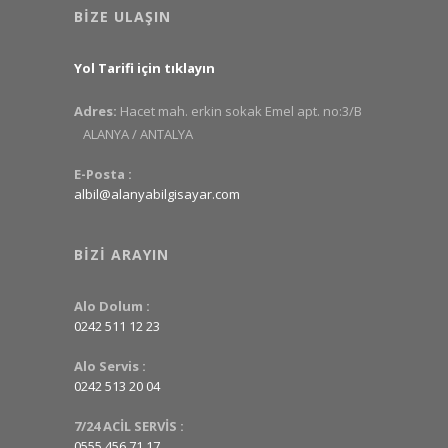
BIZE ULAŞIN
Yol Tarifi için tıklayın
Adres:
Hacet mah. erkin sokak Emel apt. no:3/B
ALANYA / ANTALYA
E-Posta :
albil@alanyabilgisayar.com
BIZI ARAYIN
Alo Dolum :
0242 511 12 23
Alo Servis :
0242 513 20 04
7/24 ACİL SERVİS :
0555 456 71 17