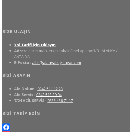
BIZE ULAŞIN
Yol Tarifi için tıklayın
Adres:
Hacet mah. erkin sokak Emel apt. no:3/B
ALANYA /
ANTALYA
E-Posta :
albil@alanyabilgisayar.com
BIZI ARAYIN
Alo Dolum :
0242 511 12 23
Alo Servis :
0242 513 20 04
7/24 ACİL SERVİS :
0555 456 71 17
BIZI TAKIP EDIN