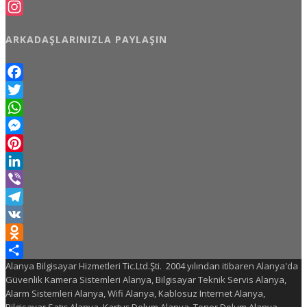
Facebook
Instagram
ARKADAŞLARINIZLA PAYLAŞIN
Facebook
Twitter
WhatsApp
Messenger
Pinterest
LinkedIn
Viber
Telegram
VK
Odnoklassniki
Alanya Bilgisayar Hizmetleri Tic.Ltd.Şti. 2004 yılından itibaren Alanya'da
Share
Güvenlik Kamera Sistemleri Alanya, Bilgisayar Teknik Servis Alanya,
Alarm Sistemleri Alanya, Wifi Alanya, Kablosuz Internet Alanya,