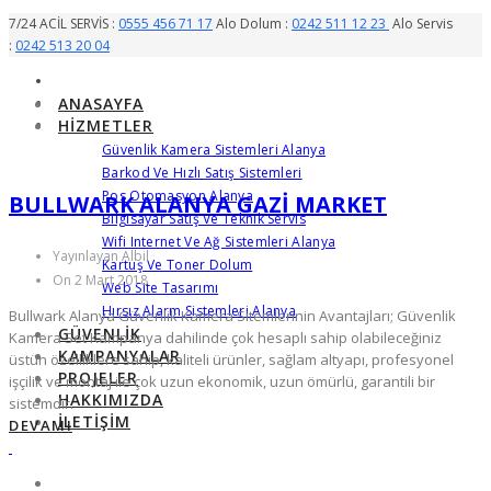
7/24 ACİL SERVİS :
0555 456 71 17
Alo Dolum :
0242 511 12 23
Alo Servis
:
0242 513 20 04
ANASAYFA
HIZMETLER
Güvenlik Kamera Sistemleri Alanya
Barkod Ve Hızlı Satış Sistemleri
Pos Otomasyon Alanya
BULLWARK ALANYA GAZI MARKET
Bilgisayar Satış Ve Teknik Servis
Wifi Internet Ve Ağ Sistemleri Alanya
Yayınlayan Albil
Kartuş Ve Toner Dolum
On 2 Mart 2018
Web Site Tasarımı
Hırsız Alarm Sistemleri Alanya
Bullwark Alanya Güvenlik Kamera Sitemlerinin Avantajları; Güvenlik
GÜVENLIK
Kamera Set Kampanya dahilinde çok hesaplı sahip olabileceğiniz
KAMPANYALAR
üstün özelliklere sahip, kaliteli ürünler, sağlam altyapı, profesyonel
PROJELER
işçilik ve montaj ile çok uzun ekonomik, uzun ömürlü, garantili bir
HAKKIMIZDA
sistemdir.
İLETIŞIM
DEVAMI