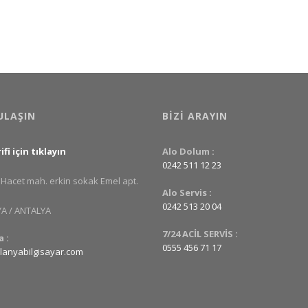
ULAŞIN
BIZI ARAYIN
ifi için tıklayın
Alo Dolum :
0242 511 12 23
Hacet mah. erkin sokak Emel apt.
Alo Servis :
0242 513 20 04
 / ANTALYA
7/24 ACİL SERVİS :
 :
0555 456 71 17
lanyabilgisayar.com