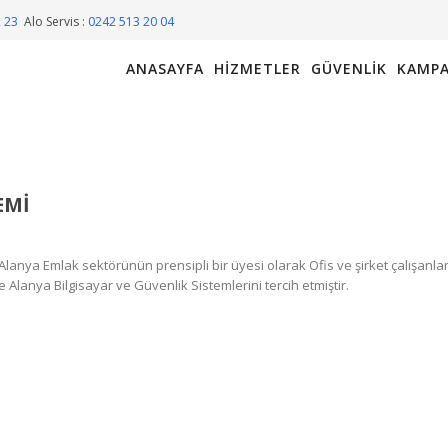
2 23
Alo Servis :
0242 513 20 04
ANASAYFA
HIZMETLER
GÜVENLIK
KAMPA
EMI
lanya Emlak sektörünün prensipli bir üyesi olarak Ofis ve şirket çalışanlar
Alanya Bilgisayar ve Güvenlik Sistemlerini tercih etmiştir.