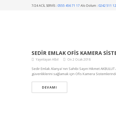
7/24 ACİL SERVİS :
0555 456 71 17
Alo Dolum :
0242 511 1
SEDIR EMLAK OFIS KAMERA SIST
Yayınlayan Albil
On 2 Ocak 2018
Sedir Emlak Alanya’ nın Sahibi Sayın Hikmet AKBULUT A
güvenliklerini sağlamak için Ofis Kamera Sistemlerinde 
DEVAMI