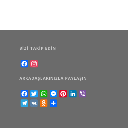
BIZI TAKIP EDIN
Facebook
Instagram
ARKADAŞLARINIZLA PAYLAŞIN
Facebook
Twitter
WhatsApp
Messenger
Pinterest
LinkedIn
Viber
Telegram
VK
Odnoklassniki
Share