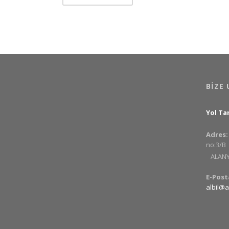
BIZE 
Yol Tar
Adres:
no:3/B
ALANYA
E-Posta
albil@a