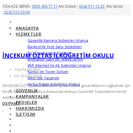
7/24 ACİL SERVİS :
0555 456 71 17
Alo Dolum :
0242 511 12 23
Alo Servis
:
0242 513 20 04
ANASAYFA
HIZMETLER
Güvenlik Kamera Sistemleri Alanya
Barkod Ve Hızlı Satış Sistemleri
Pos Otomasyon Alanya
İNCEKUM ÖZTAŞ İLKÖĞRETİM OKULU
Bilgisayar Satış Ve Teknik Servis
Wifi Internet Ve Ağ Sistemleri Alanya
Yayınlayan Albil
Kartuş Ve Toner Dolum
On 26 Eylül 2018
Web Site Tasarımı
Hırsız Alarm Sistemleri Alanya
İNCEKUM ÖZTAŞ İLKÖĞRETİM / ALANYA okul güvenliklerini sağlamak için
GÜVENLIK
Hırsız Alarm Sistemi Kurulumunda Alanya Güvenlik Sistemlerini tercih
KAMPANYALAR
etmiştir.
PROJELER
DEVAMI
HAKKIMIZDA
İLETIŞIM