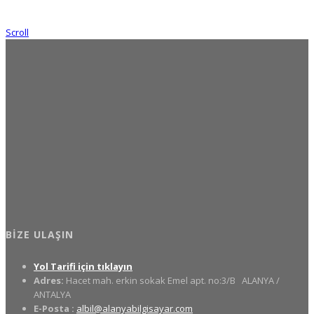
Scroll
BIZE ULAŞIN
Yol Tarifi için tıklayın
Adres:
Hacet mah. erkin sokak Emel apt. no:3/B
ALANYA /
ANTALYA
E-Posta :
albil@alanyabilgisayar.com