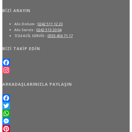
BIZI ARAYIN
Alo Dolum :
0242 511 12 23
Alo Servis :
0242 513 20 04
7/24 ACİL SERVİS :
0555 456 71 17
BIZI TAKIP EDIN
Facebook
Instagram
ARKADAŞLARINIZLA PAYLAŞIN
Facebook
Twitter
WhatsApp
Messenger