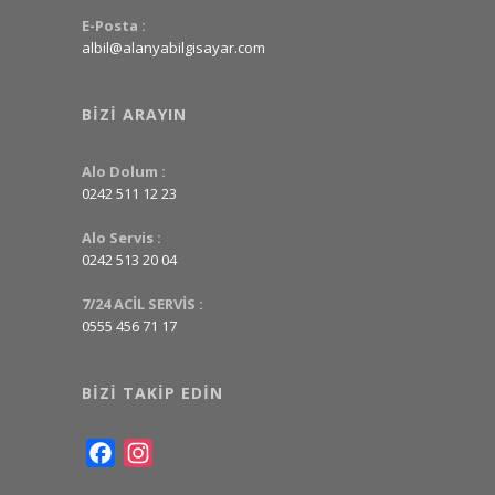
E-Posta :
albil@alanyabilgisayar.com
BIZI ARAYIN
Alo Dolum :
0242 511 12 23
Alo Servis :
0242 513 20 04
7/24 ACİL SERVİS :
0555 456 71 17
BIZI TAKIP EDIN
Facebook
Instagram