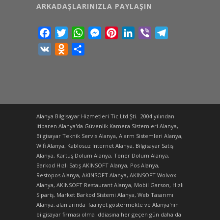
ARKADAŞLARINIZLA PAYLAŞIN
Facebook
Twitter
WhatsApp
Messenger
Pinterest
LinkedIn
Viber
Telegram
VK
Odnoklassniki
Share
Alanya Bilgisayar Hizmetleri Tic.Ltd.Şti. 2004 yılından
itibaren Alanya'da Güvenlik Kamera Sistemleri Alanya,
Bilgisayar Teknik Servis Alanya, Alarm Sistemleri Alanya,
Wifi Alanya, Kablosuz Internet Alanya, Bilgisayar Satış
Alanya, Kartuş Dolum Alanya, Toner Dolum Alanya,
Barkod Hızlı Satış AKINSOFT Alanya, Pos Alanya,
Restopos Alanya, AKINSOFT Alanya, AKINSOFT Wolvox
Alanya, AKINSOFT Restaurant Alanya, Mobil Garson, Hızlı
Sipariş, Market Barkod Sistemi Alanya, Web Tasarımı
Alanya, alanlarında faaliyet göstermekte ve Alanya'nın
bilgisayar firması olma iddiasına her geçen gün daha da