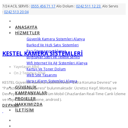
7/24 ACİL SERVİS :
0555 456 71 17
Alo Dolum :
0242 511 12 23
Alo Servis
:
0242 513 20 04
ANASAYFA
HIZMETLER
Güvenlik Kamera Sistemleri Alanya
Barkod Ve Hızlı Satış Sistemleri
Pos Otomasyon Alanya
KESTEL KAMERA SISTEMLERI
Bilgisayar Satış Ve Teknik Servis
Wifi Internet Ve Ağ Sistemleri Alanya
Yayınlayan Albil
Kartuş Ve Toner Dolum
On 2 Temmuz 2019
Web Site Tasarımı
Hırsız Alarm Sistemleri Alanya
KESTEL Güvenlik Kamera Sistemlerinde “Extra Koruma Devresi” ve
GÜVENLIK
“Parazit Önleme Devresi” bulunmaktadır. Ücretsiz Keşif, Montaj ve
KAMPANYALAR
Devreye Alma. Yeni Nesil Tüm Mobil Cihazlardan Real-Time Canlı İzleme
PROJELER
ve Kayıt İzleme, (iphone, android ).
HAKKIMIZDA
DEVAMI
İLETIŞIM