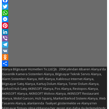
Facebook
Twitter
WhatsApp
Messenger
Pinterest
LinkedIn
Viber
Telegram
VK
Odnoklassniki
Alanya Bilgisayar Hizmetleri Tic.Ltd.Şti. 2004 yılından itibaren Alanya'da
Share
Güvenlik Kamera Sistemleri Alanya, Bilgisayar Teknik Servis Alanya,
Alarm Sistemleri Alanya, Wifi Alanya, Kablosuz Internet Alanya,
Bilgisayar Satış Alanya, Kartuş Dolum Alanya, Toner Dolum Alanya,
Barkod Hızlı Satış AKINSOFT Alanya, Pos Alanya, Restopos Alanya,
AKINSOFT Alanya, AKINSOFT Wolvox Alanya, AKINSOFT Restaurant
Alanya, Mobil Garson, Hızlı Sipariş, Market Barkod Sistemi Alanya, Web
Tasarımı Alanya, alanlarında faaliyet göstermekte ve Alanya'nın
bilgisayar firması olma iddiasına her geçen gün daha da ilerlemektedir.