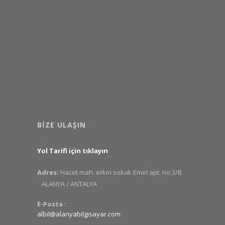
BIZE ULAŞIN
Yol Tarifi için tıklayın
Adres:
Hacet mah. erkin sokak Emel apt. no:3/B
ALANYA / ANTALYA
E-Posta :
albil@alanyabilgisayar.com