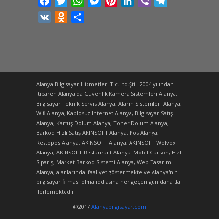
Facebook
Twitter
WhatsApp
Messenger
Pinterest
LinkedIn
Viber
Telegram
VK
Odnoklassniki
Share
Alanya Bilgisayar Hizmetleri Tic.Ltd.Şti. 2004 yılından
itibaren Alanya'da Güvenlik Kamera Sistemleri Alanya,
Bilgisayar Teknik Servis Alanya, Alarm Sistemleri Alanya,
Wifi Alanya, Kablosuz Internet Alanya, Bilgisayar Satış
Alanya, Kartuş Dolum Alanya, Toner Dolum Alanya,
Barkod Hızlı Satış AKINSOFT Alanya, Pos Alanya,
Restopos Alanya, AKINSOFT Alanya, AKINSOFT Wolvox
Alanya, AKINSOFT Restaurant Alanya, Mobil Garson, Hızlı
Sipariş, Market Barkod Sistemi Alanya, Web Tasarımı
Alanya, alanlarında faaliyet göstermekte ve Alanya'nın
bilgisayar firması olma iddiasına her geçen gün daha da
ilerlemektedir.
@2017
Alanyabilgisayar.com