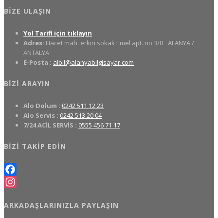
BIZE ULAŞIN
Yol Tarifi için tıklayın
Adres:
Hacet mah. erkin sokak Emel apt. no:3/B
ALANYA /
ANTALYA
E-Posta :
albil@alanyabilgisayar.com
BIZI ARAYIN
Alo Dolum :
0242 511 12 23
Alo Servis :
0242 513 20 04
7/24 ACİL SERVİS :
0555 456 71 17
BIZI TAKIP EDIN
Facebook
Instagram
ARKADAŞLARINIZLA PAYLAŞIN