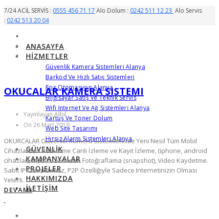
7/24 ACİL SERVİS :
0555 456 71 17
Alo Dolum :
0242 511 12 23
Alo Servis
:
0242 513 20 04
ANASAYFA
HIZMETLER
Güvenlik Kamera Sistemleri Alanya
Barkod Ve Hızlı Satış Sistemleri
Pos Otomasyon Alanya
OKUCALAR KAMERA SISTEMI
Bilgisayar Satış Ve Teknik Servis
Wifi Internet Ve Ağ Sistemleri Alanya
Yayınlayan Albil
Kartuş Ve Toner Dolum
On 26 Mart 2019
Web Site Tasarımı
Hırsız Alarm Sistemleri Alanya
OKURCALAR Güvenlik Kamera Sistemlerinde Yeni Nesil Tüm Mobil
GÜVENLIK
Cihazlardan Real-Time Canlı İzleme ve Kayıt İzleme, (iphone, android
KAMPANYALAR
cihazlar). Mobil Üzerinden Fotoğraflama (snapshot), Video Kaydetme.
PROJELER
Sabit IP Gerektirmez, P2P Özelliğiyle Sadece Internetinizin Olması
HAKKIMIZDA
Yeterli.
İLETIŞIM
DEVAMI