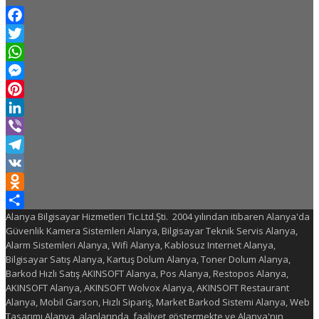
Facebook
Twitter
WhatsApp
Messenger
Pinterest
LinkedIn
Viber
Telegram
VK
Odnoklassniki
Alanya Bilgisayar Hizmetleri Tic.Ltd.Şti. 2004 yılından itibaren Alanya'da
Share
Güvenlik Kamera Sistemleri Alanya, Bilgisayar Teknik Servis Alanya,
Alarm Sistemleri Alanya, Wifi Alanya, Kablosuz Internet Alanya,
Bilgisayar Satış Alanya, Kartuş Dolum Alanya, Toner Dolum Alanya,
Barkod Hızlı Satış AKINSOFT Alanya, Pos Alanya, Restopos Alanya,
AKINSOFT Alanya, AKINSOFT Wolvox Alanya, AKINSOFT Restaurant
Alanya, Mobil Garson, Hızlı Sipariş, Market Barkod Sistemi Alanya, Web
Tasarımı Alanya, alanlarında faaliyet göstermekte ve Alanya'nın