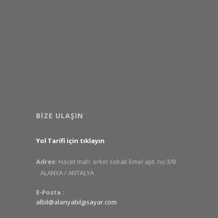
BIZE ULAŞIN
Yol Tarifi için tıklayın
Adres:
Hacet mah. erkin sokak Emel apt. no:3/B
ALANYA / ANTALYA
E-Posta :
albil@alanyabilgisayar.com