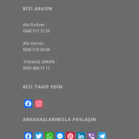
BIZI ARAYIN
Alo Dolum :
0242 511 12 23
Alo Servis :
0242 513 20 04
7/24 ACİL SERVİS :
0555 456 71 17
BIZI TAKIP EDIN
Facebook
Instagram
ARKADAŞLARINIZLA PAYLAŞIN
Facebook
Twitter
WhatsApp
Messenger
Pinterest
LinkedIn
Viber
Telegram