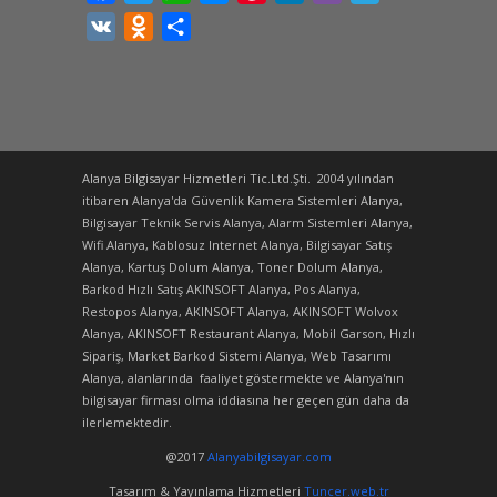
VK
Odnoklassniki
Share
Alanya Bilgisayar Hizmetleri Tic.Ltd.Şti. 2004 yılından
itibaren Alanya'da Güvenlik Kamera Sistemleri Alanya,
Bilgisayar Teknik Servis Alanya, Alarm Sistemleri Alanya,
Wifi Alanya, Kablosuz Internet Alanya, Bilgisayar Satış
Alanya, Kartuş Dolum Alanya, Toner Dolum Alanya,
Barkod Hızlı Satış AKINSOFT Alanya, Pos Alanya,
Restopos Alanya, AKINSOFT Alanya, AKINSOFT Wolvox
Alanya, AKINSOFT Restaurant Alanya, Mobil Garson, Hızlı
Sipariş, Market Barkod Sistemi Alanya, Web Tasarımı
Alanya, alanlarında faaliyet göstermekte ve Alanya'nın
bilgisayar firması olma iddiasına her geçen gün daha da
ilerlemektedir.
@2017
Alanyabilgisayar.com
Tasarım & Yayınlama Hizmetleri
Tuncer.web.tr