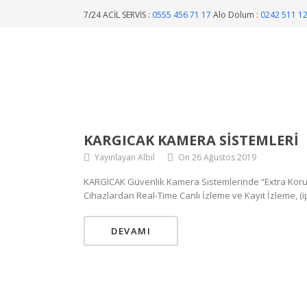
7/24 ACİL SERVİS :
0555 456 71 17
Alo Dolum :
0242 511 1
KARGICAK KAMERA SISTEMLERI
Yayınlayan Albil
On 26 Ağustos 2019
KARGICAK Güvenlik Kamera Sistemlerinde “Extra Korum
Cihazlardan Real-Time Canlı İzleme ve Kayıt İzleme, (i
DEVAMI