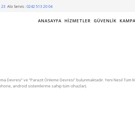
2 23
Alo Servis :
0242 513 20 04
ANASAYFA
HIZMETLER
GÜVENLIK
KAMPA
a Devresi” ve “Parazit Önleme Devresi” bulunmaktadır. Yeni Nesil Tüm M
phone, android sistemlerine sahip tüm cihazlar).