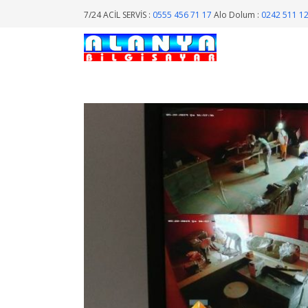
7/24 ACİL SERVİS :
0555 456 71 17
Alo Dolum :
0242 511 1