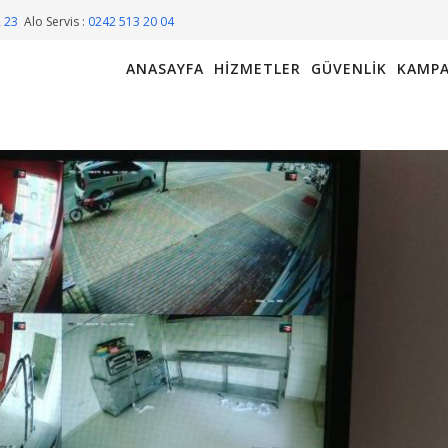
2 23
Alo Servis :
0242 513 20 04
ANASAYFA
HIZMETLER
GÜVENLIK
KAMPA