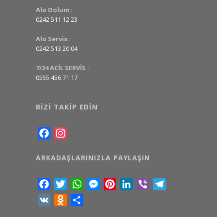
Alo Dolum :
0242 511 12 23
Alo Servis :
0242 513 20 04
7/24 ACİL SERVİS :
0555 456 71 17
BIZI TAKIP EDIN
Facebook
Instagram
ARKADAŞLARINIZLA PAYLAŞIN
Facebook
Twitter
WhatsApp
Messenger
Pinterest
LinkedIn
Viber
Telegram
VK
Odnoklassniki
Share