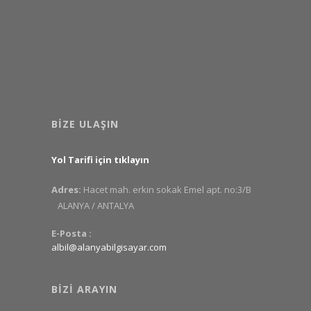
BIZE ULAŞIN
Yol Tarifi için tıklayın
Adres:
Hacet mah. erkin sokak Emel apt. no:3/B
ALANYA / ANTALYA
E-Posta :
albil@alanyabilgisayar.com
BIZI ARAYIN