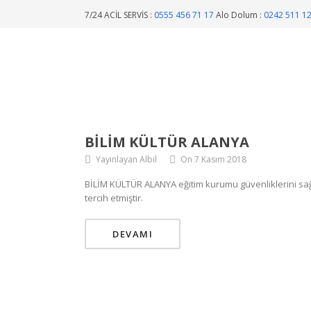
7/24 ACİL SERVİS :
0555 456 71 17
Alo Dolum :
0242 511 1
BİLİM KÜLTÜR ALANYA
Yayınlayan Albil
On 7 Kasım 2018
BİLİM KÜLTÜR ALANYA eğitim kurumu güvenliklerini sa
tercih etmiştir.
DEVAMI