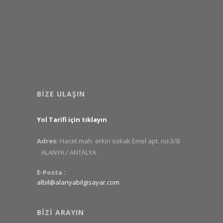
BIZE ULAŞIN
Yol Tarifi için tıklayın
Adres:
Hacet mah. erkin sokak Emel apt. no:3/B
ALANYA / ANTALYA
E-Posta :
albil@alanyabilgisayar.com
BIZI ARAYIN