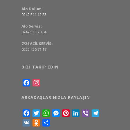
Alo Dolum :
0242 511 12 23
Alo Servis :
0242 513 20 04
7/24 ACİL SERVİS :
0555 456 71 17
BIZI TAKIP EDIN
Facebook
Instagram
ARKADAŞLARINIZLA PAYLAŞIN
Facebook
Twitter
WhatsApp
Messenger
Pinterest
LinkedIn
Viber
Telegram
VK
Odnoklassniki
Share