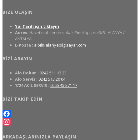
BIZE ULAŞIN
Yol Tarifi için tıklayın
Adres:
Hacet mah. erkin sokak Emel apt. no:3/B
ALANYA /
ANTALYA
E-Posta :
albil@alanyabilgisayar.com
BIZI ARAYIN
Alo Dolum :
0242 511 12 23
Alo Servis :
0242 513 20 04
7/24 ACİL SERVİS :
0555 456 71 17
BIZI TAKIP EDIN
Facebook
Instagram
ARKADAŞLARINIZLA PAYLAŞIN