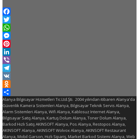
Facebook
Twitter
WhatsApp
Messenger
Pinterest
LinkedIn
Viber
Telegram
VK
Odnoklassniki
Alanya Bilgisayar Hizmetleri Tic.Ltd.Şti. 2004 yılından itibaren Alanya'da
Share
Güvenlik Kamera Sistemleri Alanya, Bilgisayar Teknik Servis Alanya,
Alarm Sistemleri Alanya, Wifi Alanya, Kablosuz Internet Alanya,
Bilgisayar Satış Alanya, Kartuş Dolum Alanya, Toner Dolum Alanya,
Barkod Hızlı Satış AKINSOFT Alanya, Pos Alanya, Restopos Alanya,
AKINSOFT Alanya, AKINSOFT Wolvox Alanya, AKINSOFT Restaurant
Alanya, Mobil Garson, Hızlı Sipariş, Market Barkod Sistemi Alanya, Web