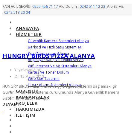
7/24 ACİL SERVİS :
0555 456 71 17
Alo Dolum :
0242 511 12 23
Alo Servis
:
0242 513 20 04
ANASAYFA
HIZMETLER
Güvenlik Kamera Sistemleri Alanya
Barkod Ve Hızlı Satış Sistemleri
Pos Otomasyon Alanya
HUNGRY BIRDS PIZZA ALANYA
Bilgisayar Satış Ve Teknik Servis
Wifi Internet Ve Ağ Sistemleri Alanya
Yayınlayan Albil
Kartuş Ve Toner Dolum
On 15 Mayıs 2018
Web Site Tasarımı
Hırsız Alarm Sistemleri Alanya
HUNGRY BIRDS PIZZA ALANYA iş yeri güvenliklerini sağlamak için
GÜVENLIK
Güvenlik Kamera Sistemi Kurulumunda Alanya Güvenlik Kamera
KAMPANYALAR
Sistemlerini tercih etmiştir.
PROJELER
DEVAMI
HAKKIMIZDA
İLETIŞIM