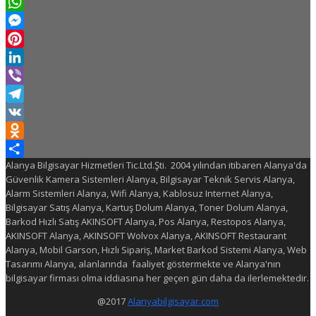
Twitter
WhatsApp
Messenger
Pinterest
LinkedIn
Viber
Telegram
VK
Odnoklassniki
Alanya Bilgisayar Hizmetleri Tic.Ltd.Şti. 2004 yılından itibaren Alanya'da
Share
Güvenlik Kamera Sistemleri Alanya, Bilgisayar Teknik Servis Alanya,
Alarm Sistemleri Alanya, Wifi Alanya, Kablosuz Internet Alanya,
Bilgisayar Satış Alanya, Kartuş Dolum Alanya, Toner Dolum Alanya,
Barkod Hızlı Satış AKINSOFT Alanya, Pos Alanya, Restopos Alanya,
AKINSOFT Alanya, AKINSOFT Wolvox Alanya, AKINSOFT Restaurant
Alanya, Mobil Garson, Hızlı Sipariş, Market Barkod Sistemi Alanya, Web
Tasarımı Alanya, alanlarında faaliyet göstermekte ve Alanya'nın
bilgisayar firması olma iddiasına her geçen gün daha da ilerlemektedir.
@2017
Alanyabilgisayar.com