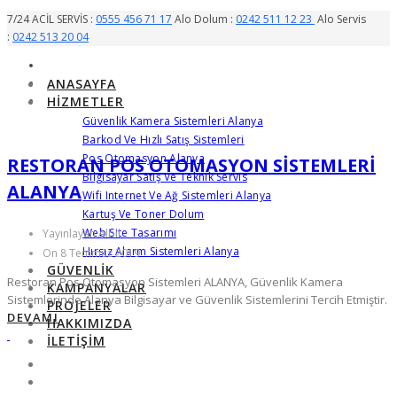
7/24 ACİL SERVİS :
0555 456 71 17
Alo Dolum :
0242 511 12 23
Alo Servis
:
0242 513 20 04
ANASAYFA
HIZMETLER
Güvenlik Kamera Sistemleri Alanya
Barkod Ve Hızlı Satış Sistemleri
Pos Otomasyon Alanya
RESTORAN POS OTOMASYON SISTEMLERI
Bilgisayar Satış Ve Teknik Servis
ALANYA
Wifi Internet Ve Ağ Sistemleri Alanya
Kartuş Ve Toner Dolum
Web Site Tasarımı
Yayınlayan Albil
Hırsız Alarm Sistemleri Alanya
On 8 Temmuz 2019
GÜVENLIK
Restoran Pos Otomasyon Sistemleri ALANYA, Güvenlik Kamera
KAMPANYALAR
Sistemlerinde Alanya Bilgisayar ve Güvenlik Sistemlerini Tercih Etmiştir.
PROJELER
DEVAMI
HAKKIMIZDA
İLETIŞIM