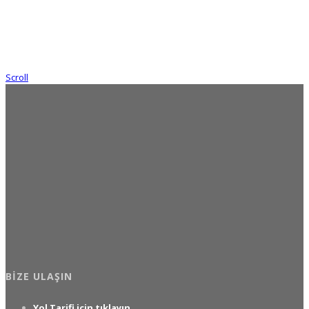
Scroll
BIZE ULAŞIN
Yol Tarifi için tıklayın