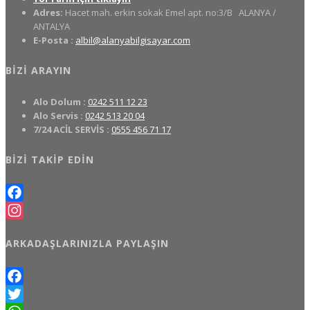
Adres:
Hacet mah. erkin sokak Emel apt. no:3/B
ALANYA /
ANTALYA
E-Posta :
albil@alanyabilgisayar.com
BIZI ARAYIN
Alo Dolum :
0242 511 12 23
Alo Servis :
0242 513 20 04
7/24 ACİL SERVİS :
0555 456 71 17
BIZI TAKIP EDIN
Facebook
Instagram
ARKADAŞLARINIZLA PAYLAŞIN
Facebook