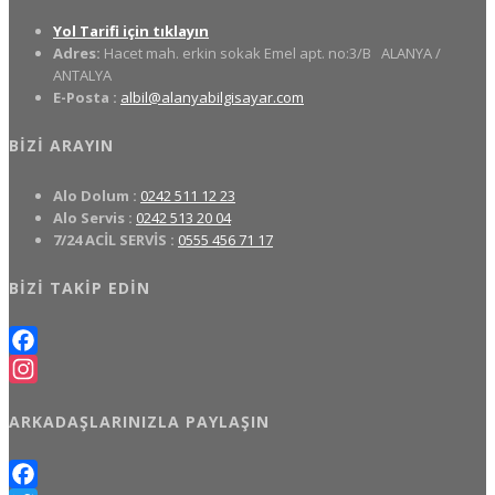
Yol Tarifi için tıklayın
Adres:
Hacet mah. erkin sokak Emel apt. no:3/B
ALANYA /
ANTALYA
E-Posta :
albil@alanyabilgisayar.com
BIZI ARAYIN
Alo Dolum :
0242 511 12 23
Alo Servis :
0242 513 20 04
7/24 ACİL SERVİS :
0555 456 71 17
BIZI TAKIP EDIN
Facebook
Instagram
ARKADAŞLARINIZLA PAYLAŞIN