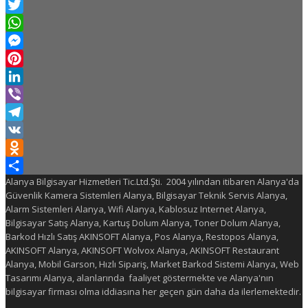
Facebook
Twitter
WhatsApp
Messenger
Pinterest
LinkedIn
Viber
Telegram
VK
Odnoklassniki
Alanya Bilgisayar Hizmetleri Tic.Ltd.Şti. 2004 yılından itibaren Alanya'da
Share
Güvenlik Kamera Sistemleri Alanya, Bilgisayar Teknik Servis Alanya,
Alarm Sistemleri Alanya, Wifi Alanya, Kablosuz Internet Alanya,
Bilgisayar Satış Alanya, Kartuş Dolum Alanya, Toner Dolum Alanya,
Barkod Hızlı Satış AKINSOFT Alanya, Pos Alanya, Restopos Alanya,
AKINSOFT Alanya, AKINSOFT Wolvox Alanya, AKINSOFT Restaurant
Alanya, Mobil Garson, Hızlı Sipariş, Market Barkod Sistemi Alanya, Web
Tasarımı Alanya, alanlarında faaliyet göstermekte ve Alanya'nın
bilgisayar firması olma iddiasına her geçen gün daha da ilerlemektedir.