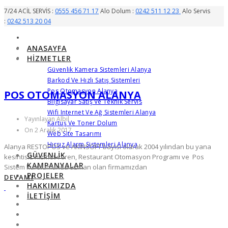
7/24 ACİL SERVİS :
0555 456 71 17
Alo Dolum :
0242 511 12 23
Alo Servis
:
0242 513 20 04
ANASAYFA
HIZMETLER
Güvenlik Kamera Sistemleri Alanya
Barkod Ve Hızlı Satış Sistemleri
Pos Otomasyon Alanya
POS OTOMASYON ALANYA
Bilgisayar Satış Ve Teknik Servis
Wifi Internet Ve Ağ Sistemleri Alanya
Yayınlayan Albil
Kartuş Ve Toner Dolum
On 2 Aralık 2017
Web Site Tasarımı
Hırsız Alarm Sistemleri Alanya
Alanya RESTOPOS ve AKINSOFT bayisi olarak 2004 yılından bu yana
GÜVENLIK
kesintisiz hizmet veren, Restaurant Otomasyon Programı ve Pos
KAMPANYALAR
Sistem kurulumunda uzman olan firmamızdan
PROJELER
DEVAMI
HAKKIMIZDA
İLETIŞIM