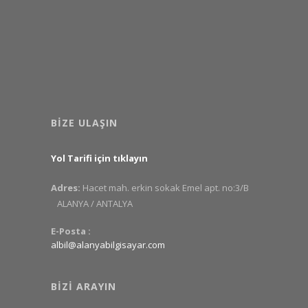
BIZE ULAŞIN
Yol Tarifi için tıklayın
Adres:
Hacet mah. erkin sokak Emel apt. no:3/B
ALANYA / ANTALYA
E-Posta :
albil@alanyabilgisayar.com
BIZI ARAYIN