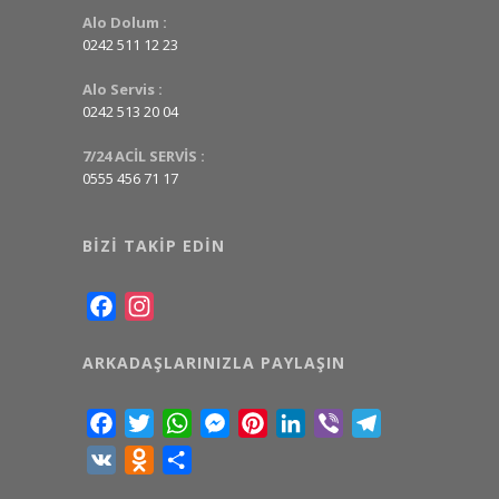
Alo Dolum :
0242 511 12 23
Alo Servis :
0242 513 20 04
7/24 ACİL SERVİS :
0555 456 71 17
BIZI TAKIP EDIN
Facebook
Instagram
ARKADAŞLARINIZLA PAYLAŞIN
Facebook
Twitter
WhatsApp
Messenger
Pinterest
LinkedIn
Viber
Telegram
VK
Odnoklassniki
Share