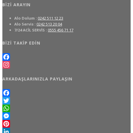
BIZI ARAYIN
Alo Dolum :
0242 511 12 23
Alo Servis :
0242 513 20 04
7/24 ACİL SERVİS :
0555 456 71 17
BIZI TAKIP EDIN
Facebook
Instagram
ARKADAŞLARINIZLA PAYLAŞIN
Facebook
Twitter
WhatsApp
Messenger
Pinterest