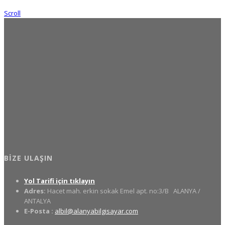
Scroll
BIZE ULAŞIN
Yol Tarifi için tıklayın
Adres:
Hacet mah. erkin sokak Emel apt. no:3/B
ALANYA /
ANTALYA
E-Posta :
albil@alanyabilgisayar.com