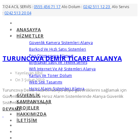
7/24 ACİL SERVİS :
0555 456 71 17
Alo Dolum :
0242 511 12 23
Alo Servis
:
0242 513 20 04
ANASAYFA
HIZMETLER
Güvenlik Kamera Sistemleri Alanya
Barkod Ve Hızlı Satış Sistemleri
Pos Otomasyon Alanya
TURUNCOVA DEMIR TICARET ALANYA
Bilgisayar Satış Ve Teknik Servis
Wifi Internet Ve Ağ Sistemleri Alanya
Yayınlayan Albil
Kartuş Ve Toner Dolum
On 3 Şubat 2019
Web Site Tasarımı
Hırsız Alarm Sistemleri Alanya
Turuncova Demir Ticaret Alanya depo güvenliklerini sağlamak için
GÜVENLIK
Güvenlik Kamera ve Hırsız Alarm Sistemlerinde Alanya Güvenlik
KAMPANYALAR
Sistemlerini tercih etmiştir.
PROJELER
DEVAMI
HAKKIMIZDA
İLETIŞIM