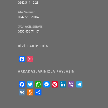
0242 511 12 23
Alo Servis :
0242 513 20 04
7/24 ACİL SERVİS :
0555 456 71 17
BIZI TAKIP EDIN
Facebook
Instagram
ARKADAŞLARINIZLA PAYLAŞIN
Facebook
Twitter
WhatsApp
Messenger
Pinterest
LinkedIn
Viber
Telegram
VK
Odnoklassniki
Share