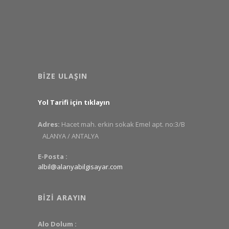
BIZE ULAŞIN
Yol Tarifi için tıklayın
Adres:
Hacet mah. erkin sokak Emel apt. no:3/B
ALANYA / ANTALYA
E-Posta :
albil@alanyabilgisayar.com
BIZI ARAYIN
Alo Dolum :