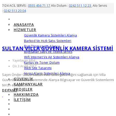
7/24 ACİL SERVİS :
0555 456 71 17
Alo Dolum :
0242 511 12 23
Alo Servis
:
0242 513 20 04
ANASAYFA
HIZMETLER
Güvenlik Kamera Sistemleri Alanya
Barkod Ve Hızlı Satış Sistemleri
Pos Otomasyon Alanya
SULTAN VILLA GÜVENLIK KAMERA SISTEMI
Bilgisayar Satış Ve Teknik Servis
Wifi Internet Ve Ağ Sistemleri Alanya
Yayınlayan Albil
Kartuş Ve Toner Dolum
On 3 Aralık 2017
Web Site Tasarımı
Hırsız Alarm Sistemleri Alanya
Sayın Önder ÖNCÜ Sultan Villa ‘sının güvenliğini sağlamak için Villa
GÜVENLIK
Güvenlik Kamera Sisteminde Alanya Bilgisayar ve Güvenlik Sistemlerini
KAMPANYALAR
tercih etmiştir.
PROJELER
DEVAMI
HAKKIMIZDA
İLETIŞIM