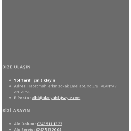
BIZE ULAŞIN
Yol Tarifi için tıklayın
Adres:
Hacet mah. erkin sokak Emel apt. no:3/B
ALANYA /
ANTALYA
E-Posta :
albil@alanyabilgisayar.com
BIZI ARAYIN
Alo Dolum :
0242 511 12 23
Alo Servis :
0242 513 20 04