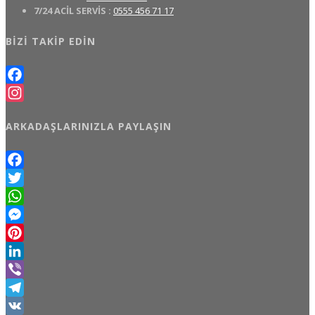
7/24 ACİL SERVİS :
0555 456 71 17
BIZI TAKIP EDIN
Facebook
Instagram
ARKADAŞLARINIZLA PAYLAŞIN
Facebook
Twitter
WhatsApp
Messenger
Pinterest
LinkedIn
Viber
Telegram