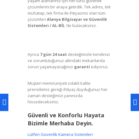
yaşam alanlarınız için her türlü güvenlik
çözümlerini bir araya getirdik. Tek adres, tek
muhatap, tek firma ile ihtiyacınız olan tüm
çözümleri
Alanya Bilgisayar ve Güvenlik
Sistemleri / AL-BİL
‘de bulacaksınız.
Güvenlik Kamera Sistemleri Alanya, Alanya
Bilgisayar, Teknik Servis Alanya, Kamera
Sistemi Alanya
Ayrıca
7 gün 24 saat
desteğimizle kendinizi
ve sorumluluğunuz altındaki mekanlarda
sorun yaşamayacağınızı
garanti
ediyoruz.
Güvenlik Kamera Kampanya Alanya
Müşteri memnuniyeti odaklı kalite
prensibimiz gereği ihtiyaç duyduğunuz her
zaman desteğimizi yanınızda
hissedeceksiniz.
Kamera Sistemi Alanya,
Alarm Sistemi Alanya
Güvenli ve Konforlu Hayata
Bizimle Merhaba Deyin.
Lütfen Güvenlik Kamera Sistemleri