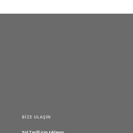
BIZE ULAŞIN
Yol Tarifi için tıklayın