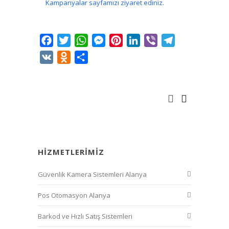
Kampanyalar sayfamızı ziyaret ediniz.
Facebook
Twitter
WhatsApp
Messenger
Pinterest
LinkedIn
Viber
Telegram
VK
Odnoklassniki
Share
HIZMETLERIMIZ
Güvenlik Kamera Sistemleri Alanya
Pos Otomasyon Alanya
Barkod ve Hızlı Satış Sistemleri