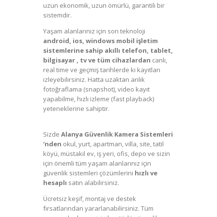
uzun ekonomik, uzun ömürlü, garantili bir
sistemdir.
Yaşam alanlarınız için son teknoloji
android, ios, windows mobil işletim
sistemlerine sahip akıllı telefon, tablet,
bilgisayar , tv ve tüm cihazlardan
canlı,
real time ve geçmiş tarihlerde ki kayıtları
izleyebilirsiniz. Hatta uzaktan anlık
fotoğraflama (snapshot), video kayıt
yapabilme, hızlı izleme (fast playback)
yeteneklerine sahiptir.
Alanya Güvenlik
Kamera Sistemleri, Alanya Alarm Sistemleri
Sizde
Alanya Güvenlik Kamera Sistemleri
‘nden
okul, yurt, apartman, villa, site, tatil
köyü, müstakil ev, iş yeri, ofis, depo ve sizin
için önemli tüm yaşam alanlarınız için
güvenlik sistemleri çözümlerini
hızlı ve
hesaplı
satın alabilirsiniz.
Desi Alarm Alanya
Ücretsiz keşif, montaj ve destek
fırsatlarından yararlanabilirsiniz. Tüm