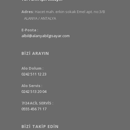
Adres:
Hacet mah. erkin sokak Emel apt. no:3/B
ALANYA / ANTALYA
E-Posta :
albil@alanyabilgisayar.com
BIZI ARAYIN
Alo Dolum :
0242 511 12 23
Alo Servis :
0242 513 20 04
7/24 ACİL SERVİS :
0555 456 71 17
BIZI TAKIP EDIN