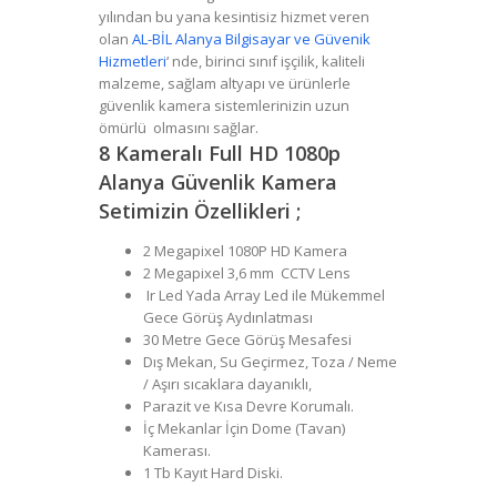
yılından bu yana kesintisiz hizmet veren
olan
AL-BİL Alanya Bilgisayar ve Güvenik
Hizmetleri
‘ nde, birinci sınıf işçilik, kaliteli
malzeme, sağlam altyapı ve ürünlerle
güvenlik kamera sistemlerinizin uzun
ömürlü olmasını sağlar.
8 Kameralı Full HD 1080p
Alanya Güvenlik Kamera
Setimizin Özellikleri ;
2 Megapixel 1080P HD Kamera
2 Megapixel 3,6 mm CCTV Lens
Ir Led Yada Array Led ile Mükemmel
Gece Görüş Aydınlatması
30 Metre Gece Görüş Mesafesi
Dış Mekan, Su Geçirmez, Toza / Neme
/ Aşırı sıcaklara dayanıklı,
Parazit ve Kısa Devre Korumalı.
İç Mekanlar İçin Dome (Tavan)
Kamerası.
1 Tb Kayıt Hard Diski.
Kamera
Sisteminde Kampanya