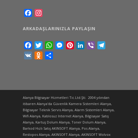
Facebook
Instagram
ARKADAŞLARINIZLA PAYLAŞIN
Facebook
Twitter
WhatsApp
Messenger
Pinterest
LinkedIn
Viber
Telegram
VK
Odnoklassniki
Share
Alanya Bilgisayar Hizmetleri Tic.Ltd.Şti. 2004 yılından
itibaren Alanya'da Güvenlik Kamera Sistemleri Alanya,
Bilgisayar Teknik Servis Alanya, Alarm Sistemleri Alanya,
Wifi Alanya, Kablosuz Internet Alanya, Bilgisayar Satış
Alanya, Kartuş Dolum Alanya, Toner Dolum Alanya,
Barkod Hızlı Satış AKINSOFT Alanya, Pos Alanya,
Restopos Alanya, AKINSOFT Alanya, AKINSOFT Wolvox