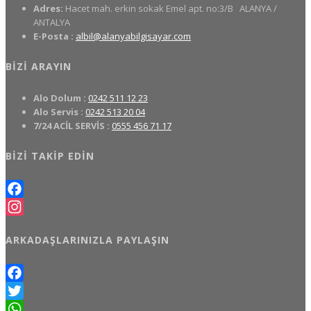
Adres:
Hacet mah. erkin sokak Emel apt. no:3/B
ALANYA /
ANTALYA
E-Posta :
albil@alanyabilgisayar.com
BIZI ARAYIN
Alo Dolum :
0242 511 12 23
Alo Servis :
0242 513 20 04
7/24 ACİL SERVİS :
0555 456 71 17
BIZI TAKIP EDIN
Facebook
Instagram
ARKADAŞLARINIZLA PAYLAŞIN
Facebook
Twitter