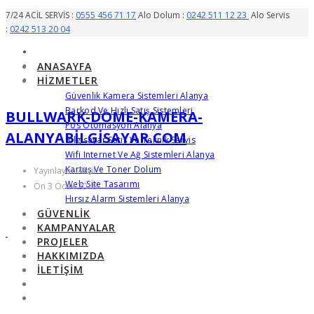
7/24 ACİL SERVİS :
0555 456 71 17
Alo Dolum :
0242 511 12 23
Alo Servis
:
0242 513 20 04
ANASAYFA
HIZMETLER
Güvenlik Kamera Sistemleri Alanya
Barkod Ve Hızlı Satış Sistemleri
BULLWARK-DOME-KAMERA-
Pos Otomasyon Alanya
ALANYABILGISAYAR.COM
Bilgisayar Satış Ve Teknik Servis
Wifi Internet Ve Ağ Sistemleri Alanya
Kartuş Ve Toner Dolum
Yayınlayan Albil
Web Site Tasarımı
On 3 Ocak 2018
Hırsız Alarm Sistemleri Alanya
GÜVENLIK
KAMPANYALAR
PROJELER
HAKKIMIZDA
İLETIŞIM