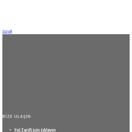
Scroll
BIZE ULAŞIN
Yol Tarifi için tıklayın