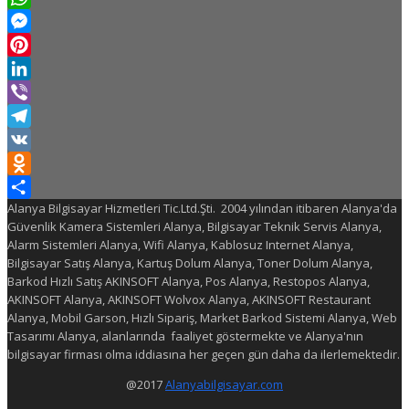
WhatsApp
Messenger
Pinterest
LinkedIn
Viber
Telegram
VK
Odnoklassniki
Alanya Bilgisayar Hizmetleri Tic.Ltd.Şti. 2004 yılından itibaren Alanya'da
Share
Güvenlik Kamera Sistemleri Alanya, Bilgisayar Teknik Servis Alanya,
Alarm Sistemleri Alanya, Wifi Alanya, Kablosuz Internet Alanya,
Bilgisayar Satış Alanya, Kartuş Dolum Alanya, Toner Dolum Alanya,
Barkod Hızlı Satış AKINSOFT Alanya, Pos Alanya, Restopos Alanya,
AKINSOFT Alanya, AKINSOFT Wolvox Alanya, AKINSOFT Restaurant
Alanya, Mobil Garson, Hızlı Sipariş, Market Barkod Sistemi Alanya, Web
Tasarımı Alanya, alanlarında faaliyet göstermekte ve Alanya'nın
bilgisayar firması olma iddiasına her geçen gün daha da ilerlemektedir.
@2017
Alanyabilgisayar.com