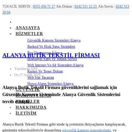
7/24 ACİL SERVİS :
0555 456 71 17
Alo Dolum :
0242 511 12 23
Alo Servis :
0242 513
20 04
ANASAYFA
HIZMETLER
Güvenlik Kamera Sistemleri Alanya
Barkod Ve Hızlı Satış Sistemleri
Pos Otomasyon Alanya
ALANYA BUTIK TEKSTIL FIRMASI
Bilgisayar Satış Ve Teknik Servis
Wifi Internet Ve Ağ Sistemleri Alanya
Yayınlayan Albil
Kartuş Ve Toner Dolum
On 27 Aralık 2018
Web Site Tasarımı
Hırsız Alarm Sistemleri Alanya
Alanya Butik Tekstil Firması güvenliklerini sağlamak için
GÜVENLIK
Güvenlik Kamera Sisteminde
Alanya Güvenlik Sistemlerini
KAMPANYALAR
tercih etmiştir.
PROJELER
HAKKIMIZDA
İLETIŞIM
Alanya Butik Tekstil Firması gibi sizde iş yerinizin ihtiyaçlarını karşılayacak,
günümüz teknolojileriyle donatılmış
güvenlik kamera sistemlerimiz
ve