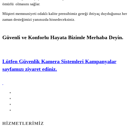
ömürlü olmasını sağlar.
Alanya Güvenlik Kameracı
Müşteri memnuniyeti odaklı kalite prensibimiz gereği ihtiyaç duyduğunuz her
zaman desteğimizi yanınızda hissedeceksiniz.
Alanya Kameracı, Retro Alanya,
Retro Alarm
Güvenli ve Konforlu Hayata Bizimle Merhaba Deyin.
Lütfen Güvenlik Kamera Sistemleri Kampanyalar
sayfamızı ziyaret ediniz.
HIZMETLERIMIZ