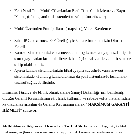
Hırsız Alarm Alanya
Yeni Nesil Tüm Mobil Cihazlardan Real-Time Canlı İzleme ve Kayıt
İzleme, (iphone, android sistemlerine sahip tüm cihazlar).
Bullwark
Alanya, Vguard Alanya, Haikon Alanya, Dahua Alanya
Mobil Üzerinden Fotoğraflama (snapshot), Video Kaydetme.
Alanya
Firması
Sabit IP Gerektirmez, P2P Özelliğiyle Sadece Internetinizin Olması
Yeterli.
Kamera Sistemlerimizi varsa mevcut analog kamera alt yapınızda hiç bir
sorun yaşamadan kullanabilir ve daha düşük maliyet ile yeni bir sisteme
sahip olabilirsiniz.
Bosch Alarm Sistemleri
Ayrıca kamera sistemlerimizin
hibrit
yapısı sayesinde varsa mevcut
sisteminizde ki analog kameralarınızı da yeni sisteminizde kullanarak
tasarruf sağlayabilirsiniz.
Alanya Bosch Alarm
Firmamız Türkiye’ de bir ilk olarak sizlere Sanayi Bakanlığı’ nın belirlemiş
olduğu Garanti Kapsamlarına ek olarak kullanım ve şebeke voltaj hatalarından
kaynaklanan arızaları da Garanti Kapsamına alarak
“MAKSİMUM GARANTİ
HİZMETİ”
sunuyor.
Dahua Alanya, Haikon Alanya, Hikvision Alanya, Neutron
Alanya
Al-Bil Alanya Bilgisayar Hizmetleri Tic.Ltd.Şti.
birinci sınıf işçilik, kaliteli
malzeme, sağlam altyapı ve ürünlerle güvenlik kamera sistemlerinizin uzun