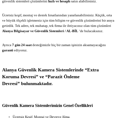
güvenlik sistemleri çözümlerini
hızlı ve hesaplı
satın alabilirsiniz.
Alanya
Güvenlik Firması
Ücretsiz keşif, montaj ve destek fırsatlarından yararlanabilirsiniz. Küçük, orta
ve büyük ölçekli işletmeniz için tüm bilişim ve güvenlik çözümlerini bir araya
getirdik. Tek adres, tek muhatap, tek firma ile ihtiyacınız olan tüm çözümleri
Alanya Bilgisayar ve Güvenlik Sistemleri / AL-BİL
‘de bulacaksınız.
Güvenlik Firması Alanya
Ayrıca
7 gün 24 saat
desteğimizle hiç bir zaman işinizin aksamayacağını
garanti
ediyoruz.
Alanya Kamera
Alanya Güvenlik Kamera Sistemlerinde
“Extra
Koruma Devresi” ve “Parazit Önleme
Devresi”
bulunmaktadır.
Güvenlik Kamera Sistemlerimizin Genel Özellikleri
Ücretsiz Keşif, Montaj ve Devreye Alma.
Alanya Güvenlik Kamera,