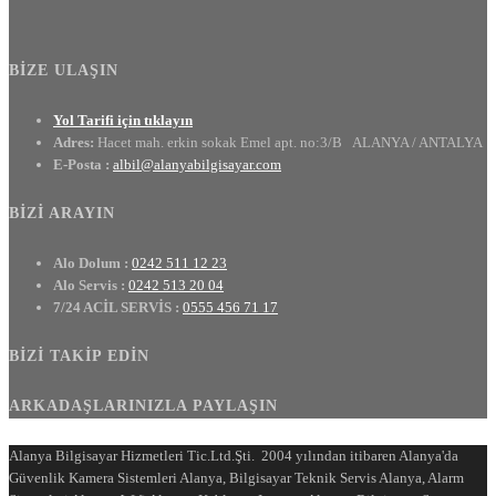
BIZE ULAŞIN
Yol Tarifi için tıklayın
Adres:
Hacet mah. erkin sokak Emel apt. no:3/B
ALANYA / ANTALYA
E-Posta :
albil@alanyabilgisayar.com
BIZI ARAYIN
Alo Dolum :
0242 511 12 23
Alo Servis :
0242 513 20 04
7/24 ACİL SERVİS :
0555 456 71 17
BIZI TAKIP EDIN
ARKADAŞLARINIZLA PAYLAŞIN
Alanya Bilgisayar Hizmetleri Tic.Ltd.Şti. 2004 yılından itibaren Alanya'da
Güvenlik Kamera Sistemleri Alanya, Bilgisayar Teknik Servis Alanya, Alarm