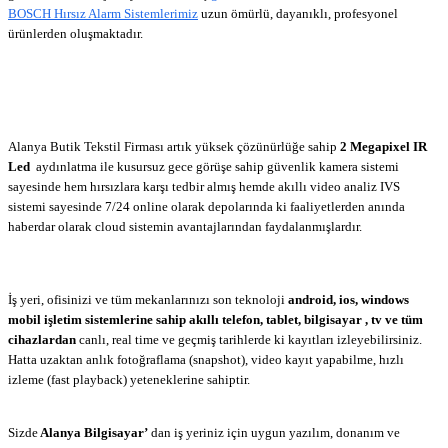
BOSCH Hırsız Alarm Sistemlerimiz
uzun ömürlü, dayanıklı, profesyonel
ürünlerden oluşmaktadır.
Alanya Güvenlik Kamera Sistemleri, Alanya Giyim,
Alanya Giyim Mağazaları, Giyim Alanya, Alanya Kamera, Alanya Alarm, Alanya
Guvenlik, Bosch Alarm Alanya, Bosch Hırsız Alarm, Bosch Alanya, Alarm
Alanya, Alanya Butik Tekstil Firması, Alanya Butik, Butik Alanya, Toptancı
Tekstil
Alanya Butik Tekstil Firması artık yüksek çözünürlüğe sahip
2 Megapixel IR
Led
aydınlatma ile kusursuz gece görüşe sahip güvenlik kamera sistemi
sayesinde hem hırsızlara karşı tedbir almış hemde akıllı video analiz IVS
sistemi sayesinde 7/24 online olarak depolarında ki faaliyetlerden anında
haberdar olarak cloud sistemin avantajlarından faydalanmışlardır.
Akıllı Video
Analiz, IVS, Dahua Alanya, Bullwark Alanya, Cloud CCTV, Cloud Güvenlik
Kamera, Alarm Doğrulama, Biges365
İş yeri, ofisinizi ve tüm mekanlarınızı son teknoloji
android, ios, windows
mobil işletim sistemlerine sahip akıllı telefon, tablet, bilgisayar , tv ve tüm
cihazlardan
canlı, real time ve geçmiş tarihlerde ki kayıtları izleyebilirsiniz.
Hatta uzaktan anlık fotoğraflama (snapshot), video kayıt yapabilme, hızlı
izleme (fast playback) yeteneklerine sahiptir.
Akıllı Güvenlik Kamera Sistemleri
Alanya
Sizde
Alanya Bilgisayar’
dan iş yeriniz için uygun yazılım, donanım ve