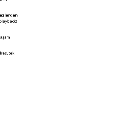
ihazlardan
 playback)
 yaşam
dres, tek
lya
ms Alanya,
nya Antalya