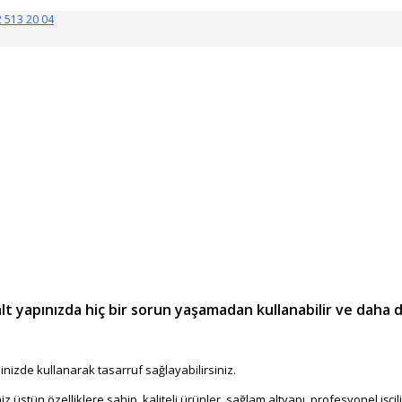
 513 20 04
t yapınızda hiç bir sorun yaşamadan kullanabilir ve daha 
nizde kullanarak tasarruf sağlayabilirsiniz.
Alanya Security Systems Co
stün özelliklere sahip, kaliteli ürünler, sağlam altyapı, profesyonel işçil