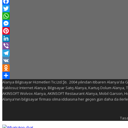
Facebook
Twitter
WhatsApp
Messenger
Pinterest
LinkedIn
Viber
Telegram
VK
Odnoklassniki
Alanya Bilgisayar Hizmetleri Tic.Ltd.Şti. 2004 yılından itibaren Alanya'da
Share
Kablosuz Internet Alanya, Bilgisayar Satış Alanya, Kartuş Dolum Alanya,
AKINSOFT Wolvox Alanya, AKINSOFT Restaurant Alanya, Mobil Garson, Hızl
Alanya'nın bilgisayar firması olma iddiasına her geçen gün daha da ilerl
Tasa