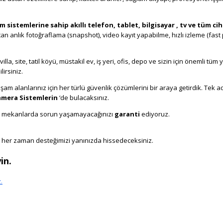
 Alarm Sistemleri, Güvenlik Kamera Sistemi Alanya, Alanya Kameracı
 sistemlerine sahip akıllı telefon, tablet, bilgisayar , tv ve tüm c
zaktan anlık fotoğraflama (snapshot), video kayıt yapabilme, hızlı izleme (fast
CCTV Systems
illa, site, tatil köyü, müstakil ev, iş yeri, ofis, depo ve sizin için önemli tüm
lirsiniz.
Bosch Alarm Alanya Antalya, Smart Alarm Systems Alanya
şam alanlarınız için her türlü güvenlik çözümlerini bir araya getirdik. Tek a
amera Sistemlerin
‘de bulacaksınız.
CCTV Ip Camera Systems Alanya Anta
ki mekanlarda sorun yaşamayacağınızı
garanti
ediyoruz.
Hd Camera Syste
z her zaman desteğimizi yanınızda hissedeceksiniz.
Security Company Ala
yin.
.