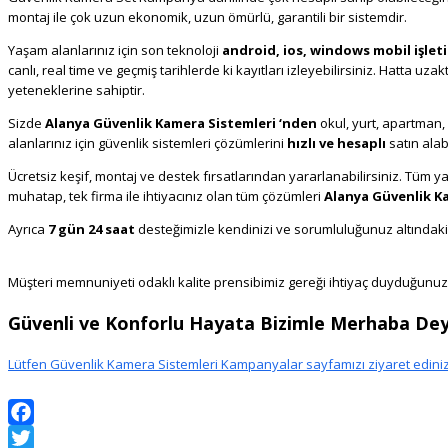
montaj ile çok uzun ekonomik, uzun ömürlü, garantili bir sistemdir.
Alanya
Yaşam alanlarınız için son teknoloji
android, ios, windows mobil işletim
canlı, real time ve geçmiş tarihlerde ki kayıtları izleyebilirsiniz. Hatta u
yeteneklerine sahiptir.
Security Alarm Systems Alanya Antalya, Alanya 
Sizde
Alanya Güvenlik Kamera Sistemleri ‘nden
okul, yurt, apartman, v
alanlarınız için güvenlik sistemleri çözümlerini
hızlı ve hesaplı
satın alabi
Ücretsiz keşif, montaj ve destek fırsatlarından yararlanabilirsiniz. Tüm ya
muhatap, tek firma ile ihtiyacınız olan tüm çözümleri
Alanya Güvenlik K
Ayrıca
7 gün 24 saat
desteğimizle kendinizi ve sorumluluğunuz altında
Bosch Alarm Alanya
Müşteri memnuniyeti odaklı kalite prensibimiz gereği ihtiyaç duyduğunu
Güvenli ve Konforlu Hayata Bizimle Merhaba De
Lütfen Güvenlik Kamera Sistemleri Kampanyalar sayfamızı ziyaret ediniz
Facebook