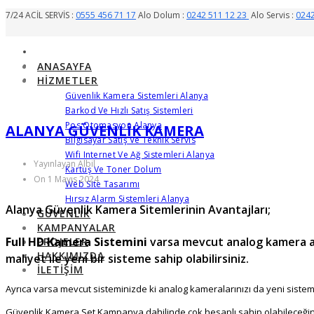
7/24 ACİL SERVİS :
0555 456 71 17
Alo Dolum :
0242 511 12 23
Alo Servis :
0242
ANASAYFA
HIZMETLER
Güvenlik Kamera Sistemleri Alanya
Barkod Ve Hızlı Satış Sistemleri
Pos Otomasyon Alanya
ALANYA GÜVENLIK KAMERA
Bilgisayar Satış Ve Teknik Servis
Wifi Internet Ve Ağ Sistemleri Alanya
Yayınlayan Albil
Kartuş Ve Toner Dolum
On 1 Mayıs 2024
Web Site Tasarımı
Hırsız Alarm Sistemleri Alanya
Alanya Güvenlik Kamera Sitemlerinin Avantajları;
GÜVENLIK
KAMPANYALAR
Full HD Kamera Sistemini
varsa mevcut analog kamera al
PROJELER
HAKKIMIZDA
maliyet ile yeni bir sisteme sahip olabilirsiniz.
İLETIŞIM
Ayrıca varsa mevcut sisteminizde ki analog kameralarınızı da yeni sistemi
Güvenlik Kamera Set Kampanya dahilinde çok hesaplı sahip olabileceğiniz ü