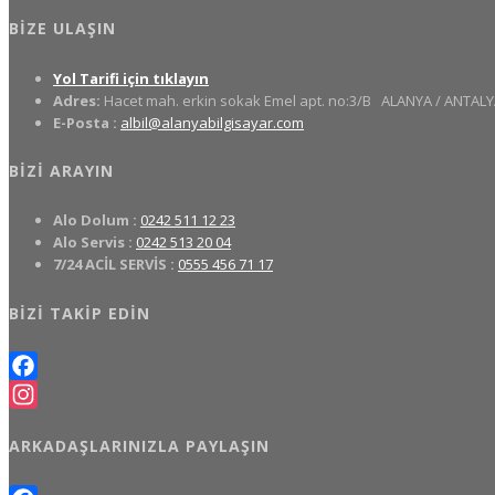
BIZE ULAŞIN
Yol Tarifi için tıklayın
Adres:
Hacet mah. erkin sokak Emel apt. no:3/B
ALANYA / ANTALY
E-Posta :
albil@alanyabilgisayar.com
BIZI ARAYIN
Alo Dolum :
0242 511 12 23
Alo Servis :
0242 513 20 04
7/24 ACİL SERVİS :
0555 456 71 17
BIZI TAKIP EDIN
Facebook
Instagram
ARKADAŞLARINIZLA PAYLAŞIN