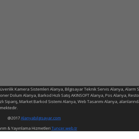
 Güvenlik Kamera Sistemleri Alanya, Bilgisayar Teknik Servis Alanya, Alarm S
 Toner Dolum Alanya, Barkod Hızlı Satış AKINSOFT Alanya, Pos Alanya, Res
ı Sipariş, Market Barkod Sistemi Alanya, Web Tasarımı Alanya, alanlarınd
emektedir.
@2017
Alanyabilgisayar.com
rım & Yayınlama Hizmetleri
Tuncer.web.tr