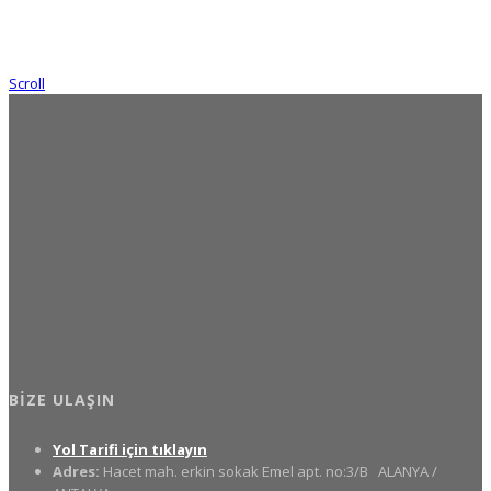
Scroll
BIZE ULAŞIN
Yol Tarifi için tıklayın
Adres:
Hacet mah. erkin sokak Emel apt. no:3/B
ALANYA /