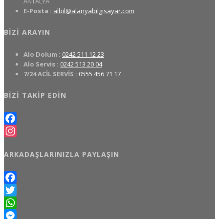
ANTALYA
E-Posta :
albil@alanyabilgisayar.com
BIZI ARAYIN
Alo Dolum :
0242 511 12 23
Alo Servis :
0242 513 20 04
7/24 ACİL SERVİS :
0555 456 71 17
BIZI TAKIP EDIN
Facebook
Instagram
ARKADAŞLARINIZLA PAYLAŞIN
Facebook
Twitter
WhatsApp