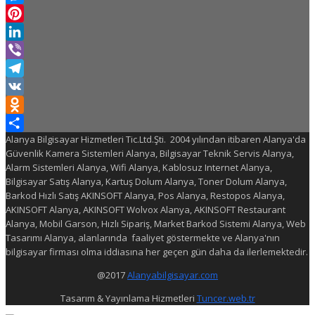
Messenger
Pinterest
LinkedIn
Viber
Telegram
VK
Odnoklassniki
Alanya Bilgisayar Hizmetleri Tic.Ltd.Şti. 2004 yılından itibaren Alanya'da
Share
Güvenlik Kamera Sistemleri Alanya, Bilgisayar Teknik Servis Alanya,
Alarm Sistemleri Alanya, Wifi Alanya, Kablosuz Internet Alanya,
Bilgisayar Satış Alanya, Kartuş Dolum Alanya, Toner Dolum Alanya,
Barkod Hızlı Satış AKINSOFT Alanya, Pos Alanya, Restopos Alanya,
AKINSOFT Alanya, AKINSOFT Wolvox Alanya, AKINSOFT Restaurant
Alanya, Mobil Garson, Hızlı Sipariş, Market Barkod Sistemi Alanya, Web
Tasarımı Alanya, alanlarında faaliyet göstermekte ve Alanya'nın
bilgisayar firması olma iddiasına her geçen gün daha da ilerlemektedir.
@2017
Alanyabilgisayar.com
Tasarım & Yayınlama Hizmetleri
Tuncer.web.tr