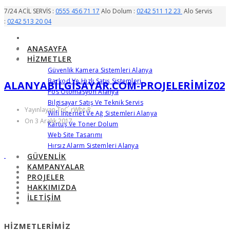
7/24 ACİL SERVİS :
0555 456 71 17
Alo Dolum :
0242 511 12 23
Alo Servis
:
0242 513 20 04
ANASAYFA
HIZMETLER
Güvenlik Kamera Sistemleri Alanya
Barkod Ve Hızlı Satış Sistemleri
ALANYABILGISAYAR.COM-PROJELERIMIZ02
Pos Otomasyon Alanya
Bilgisayar Satış Ve Teknik Servis
Yayınlayan TnC_rWbt-R
Wifi Internet Ve Ağ Sistemleri Alanya
On 3 Aralık 2017
Kartuş Ve Toner Dolum
Web Site Tasarımı
Hırsız Alarm Sistemleri Alanya
GÜVENLIK
KAMPANYALAR
PROJELER
HAKKIMIZDA
İLETIŞIM
HIZMETLERIMIZ