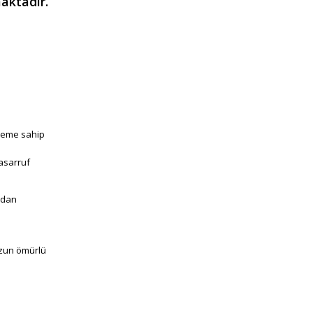
ktadır.
 Vguard
steme sahip
asarruf
ından
Neutron
 uzun ömürlü
o Alanya,