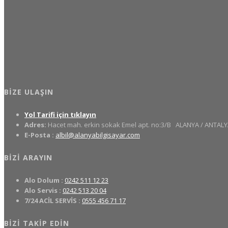
BIZE ULAŞIN
Yol Tarifi için tıklayın
Adres:
Hacet mah. erkin sokak Emel apt. no:3/B
ALANYA / ANTALY
E-Posta :
albil@alanyabilgisayar.com
BIZI ARAYIN
Alo Dolum :
0242 511 12 23
Alo Servis :
0242 513 20 04
7/24 ACİL SERVİS :
0555 456 71 17
BIZI TAKIP EDIN