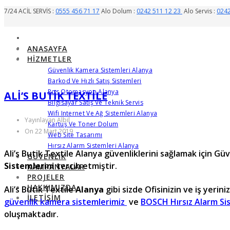
7/24 ACİL SERVİS :
0555 456 71 17
Alo Dolum :
0242 511 12 23
Alo Servis :
0242
ANASAYFA
HIZMETLER
Güvenlik Kamera Sistemleri Alanya
Barkod Ve Hızlı Satış Sistemleri
Pos Otomasyon Alanya
ALI’S BUTIK TEXTILE
Bilgisayar Satış Ve Teknik Servis
Wifi Internet Ve Ağ Sistemleri Alanya
Yayınlayan Albil
Kartuş Ve Toner Dolum
On 22 Mart 2019
Web Site Tasarımı
Hırsız Alarm Sistemleri Alanya
Ali’s Butik Textile Alanya güvenliklerini sağlamak için G
GÜVENLIK
Sistemlerini
tercih etmiştir.
KAMPANYALAR
PROJELER
HAKKIMIZDA
Ali’s Butik Textile
Alanya
gibi sizde Ofisinizin ve iş yerin
İLETIŞIM
güvenlik kamera sistemlerimiz
ve
BOSCH Hırsız Alarm Si
oluşmaktadır.
Alanya Güvenlik Kamera Sistemleri, Alany
Alanya Alarm, Alanya Guvenlik, Bosch Alarm Alanya, Bosch