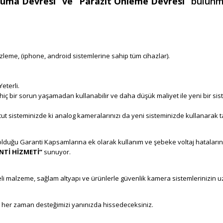
ruma Devresi” ve “Parazit Önleme Devresi”
bulunma
Hırsız Alarm Alanya
zleme, (iphone, android sistemlerine sahip tüm cihazlar).
Bullwark Alanya,
a Firması
eterli.
iç bir sorun yaşamadan kullanabilir ve daha düşük maliyet ile yeni bir si
t sisteminizde ki analog kameralarınızı da yeni sisteminizde kullanarak t
miş olduğu Garanti Kapsamlarına ek olarak kullanım ve şebeke voltaj hatalar
Tİ HİZMETİ”
sunuyor.
Dahua Alanya, Haikon Alanya, Hikvision Alanya, 
kaliteli malzeme, sağlam altyapı ve ürünlerle güvenlik kamera sistemlerinizin
z her zaman desteğimizi yanınızda hissedeceksiniz.
Alanya Kameracı, Retr