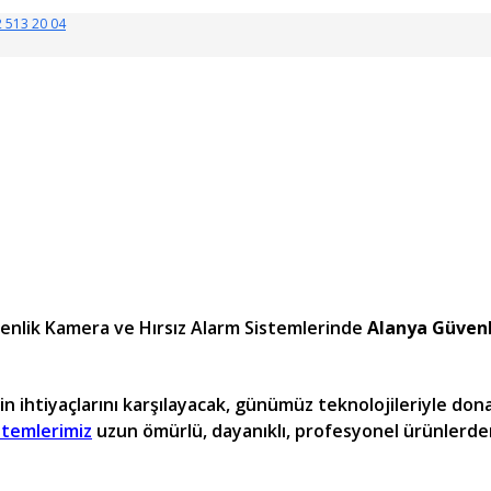
 513 20 04
üvenlik Kamera ve Hırsız Alarm Sistemlerinde
Alanya Güvenl
izin ihtiyaçlarını karşılayacak, günümüz teknolojileriyle don
stemlerimiz
uzun ömürlü, dayanıklı, profesyonel ürünlerde
a Kampanya Güvenlik Kamera, Alanya Bilgisayar, Alanya Ka
 Hırsız Alarm, Bosch Alanya, Alarm Alanya