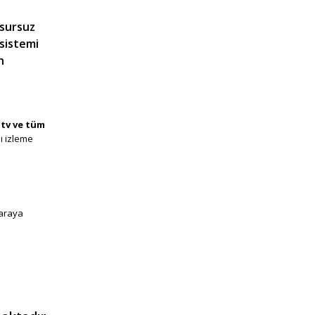
usursuz
 sistemi
n
 tv ve tüm
lı izleme
venlik
 araya
üvenlik