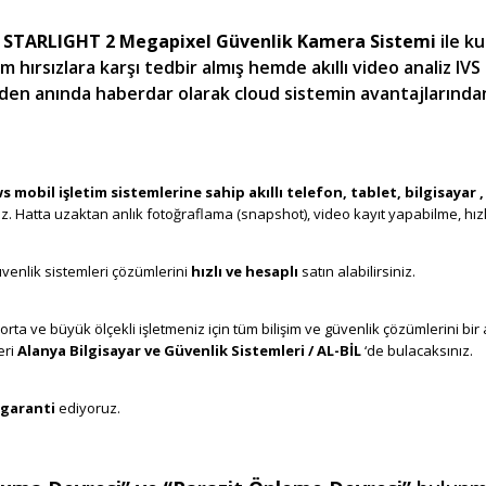
STARLIGHT 2 Megapixel Güvenlik Kamera Sistemi
ile k
ırsızlara karşı tedbir almış hemde akıllı video analiz IVS
erden anında haberdar olarak cloud sistemin avantajlarında
, Bullwark Alanya, Cloud CCTV, Cloud Güvenlik Kamera, Alarm
 mobil işletim sistemlerine sahip akıllı telefon, tablet, bilgisayar ,
siniz. Hatta uzaktan anlık fotoğraflama (snapshot), video kayıt yapabilme, hız
Alanya
üvenlik sistemleri çözümlerini
hızlı ve hesaplı
satın alabilirsiniz.
Alanya Gü
 orta ve büyük ölçekli işletmeniz için tüm bilişim ve güvenlik çözümlerini bir
eri
Alanya Bilgisayar ve Güvenlik Sistemleri / AL-BİL
‘de bulacaksınız.
G
garanti
ediyoruz.
Alanya Kamera