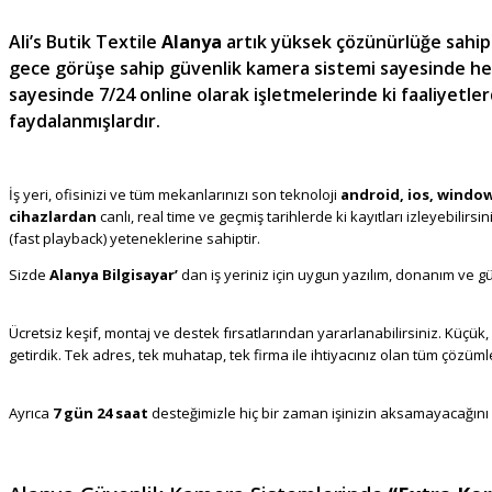
Ali’s Butik Textile
Alanya
artık yüksek çözünürlüğe sahip
gece görüşe sahip güvenlik kamera sistemi sayesinde hem h
sayesinde 7/24 online olarak işletmelerinde ki faaliyetl
faydalanmışlardır.
Akıllı Video Analiz, IVS, Dahua Alanya
Doğrulama, Biges365
İş yeri, ofisinizi ve tüm mekanlarınızı son teknoloji
android, ios, windows
cihazlardan
canlı, real time ve geçmiş tarihlerde ki kayıtları izleyebilir
(fast playback) yeteneklerine sahiptir.
Akıllı Güvenlik Kamera Sistemleri 
Sizde
Alanya Bilgisayar’
dan iş yeriniz için uygun yazılım, donanım ve g
Firması
Ücretsiz keşif, montaj ve destek fırsatlarından yararlanabilirsiniz. Küçük,
getirdik. Tek adres, tek muhatap, tek firma ile ihtiyacınız olan tüm çözüml
Firması Alanya
Ayrıca
7 gün 24 saat
desteğimizle hiç bir zaman işinizin aksamayacağını