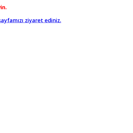
in.
yfamızı ziyaret ediniz.