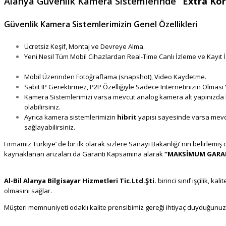
Alanya Güvenlik Kamera Sistemlerinde
“Extra Ko
Güvenlik Kamera Sistemlerimizin Genel Özellikleri
Ücretsiz Keşif, Montaj ve Devreye Alma.
Alanya Güvenlik Kamera, 
Yeni Nesil Tüm Mobil Cihazlardan Real-Time Canlı İzleme ve Kayıt İ
Alanya, Haikon Alanya, Dahua Alanya
Mobil Üzerinden Fotoğraflama (snapshot), Video Kaydetme.
Alany
Sabit IP Gerektirmez, P2P Özelliğiyle Sadece Internetinizin Olması Y
Kamera Sistemlerimizi varsa mevcut analog kamera alt yapınızda h
olabilirsiniz.
Bosch Alarm Sistemleri
Ayrıca kamera sistemlerimizin
hibrit
yapısı sayesinde varsa mevcu
sağlayabilirsiniz.
Alanya Bosch Alarm
Firmamız Türkiye’ de bir ilk olarak sizlere Sanayi Bakanlığı’ nın belirle
kaynaklanan arızaları da Garanti Kapsamına alarak
“MAKSİMUM GARAN
Alanya
Al-Bil Alanya Bilgisayar Hizmetleri Tic.Ltd.Şti.
birinci sınıf işçilik, 
olmasını sağlar.
Alanya Güvenlik Kameracı
Müşteri memnuniyeti odaklı kalite prensibimiz gereği ihtiyaç duyduğunu
Retro Alarm