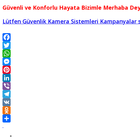
Güvenli ve Konforlu Hayata Bizimle Merhaba Dey
Lütfen Güvenlik Kamera Sistemleri Kampanyalar sa
Facebook
Twitter
WhatsApp
Messenger
Pinterest
LinkedIn
Viber
Telegram
VK
Odnoklassniki
Share