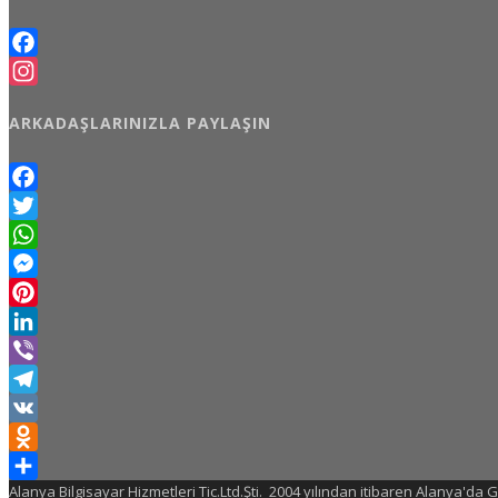
Facebook
Instagram
ARKADAŞLARINIZLA PAYLAŞIN
Facebook
Twitter
WhatsApp
Messenger
Pinterest
LinkedIn
Viber
Telegram
VK
Odnoklassniki
Alanya Bilgisayar Hizmetleri Tic.Ltd.Şti. 2004 yılından itibaren Alanya'da
Share