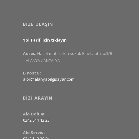
BIZE ULAŞIN
Yol Tarifi için tıklayın
Adres:
Hacet mah. erkin sokak Emel apt. no:3/B
ALANYA / ANTALYA
E-Posta :
albil@alanyabilgisayar.com
BIZI ARAYIN
Alo Dolum :
0242 511 12 23
Alo Servis :
0242 513 20 04