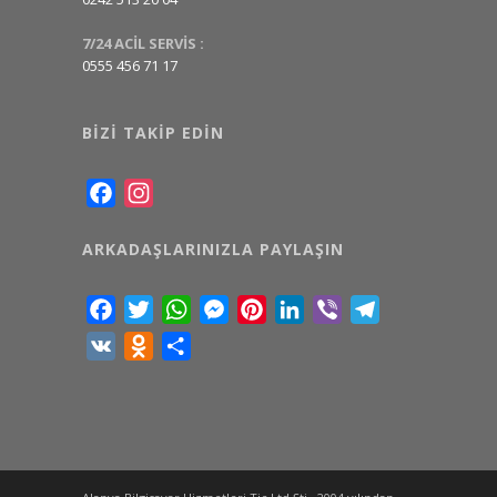
7/24 ACİL SERVİS :
0555 456 71 17
BIZI TAKIP EDIN
Facebook
Instagram
ARKADAŞLARINIZLA PAYLAŞIN
Facebook
Twitter
WhatsApp
Messenger
Pinterest
LinkedIn
Viber
Telegram
VK
Odnoklassniki
Share