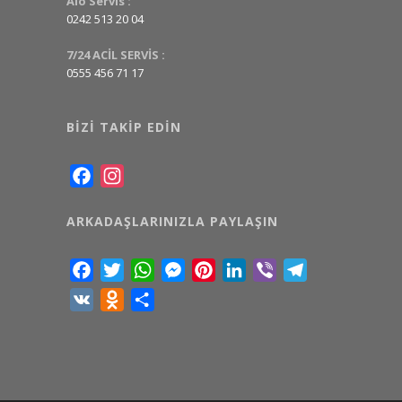
Alo Servis :
0242 513 20 04
7/24 ACİL SERVİS :
0555 456 71 17
BIZI TAKIP EDIN
Facebook
Instagram
ARKADAŞLARINIZLA PAYLAŞIN
Facebook
Twitter
WhatsApp
Messenger
Pinterest
LinkedIn
Viber
Telegram
VK
Odnoklassniki
Share