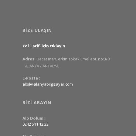
BIZE ULAŞIN
Yol Tarifi için tıklayın
Adres:
Hacet mah. erkin sokak Emel apt. no:3/B
ALANYA / ANTALYA
E-Posta :
albil@alanyabilgisayar.com
BIZI ARAYIN
Alo Dolum :
0242 511 12 23