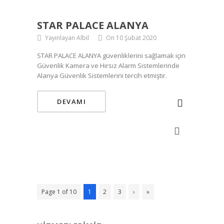
STAR PALACE ALANYA
Yayınlayan Albil
On 10 Şubat 2020
STAR PALACE ALANYA güvenliklerini sağlamak için
Güvenlik Kamera ve Hırsız Alarm Sistemlerinde
Alanya Güvenlik Sistemlerini tercih etmiştir.
DEVAMI
Page 1 of 10
1
2
3
›
»