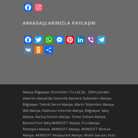
Facebook
Instagram
ARKADAŞLARINIZLA PAYLAŞIN
Facebook
Twitter
WhatsApp
Messenger
Pinterest
LinkedIn
Viber
Telegram
VK
Odnoklassniki
Share
Alanya Bilgisayar Hizmetleri Tic.Ltd.Şti. 2004 yılından
itibaren Alanya'da Güvenlik Kamera Sistemleri Alanya,
Bilgisayar Teknik Servis Alanya, Alarm Sistemleri Alanya,
Wifi Alanya, Kablosuz Internet Alanya, Bilgisayar Satış
Alanya, Kartuş Dolum Alanya, Toner Dolum Alanya,
Barkod Hızlı Satış AKINSOFT Alanya, Pos Alanya,
Restopos Alanya, AKINSOFT Alanya, AKINSOFT Wolvox
Alanya, AKINSOFT Restaurant Alanya, Mobil Garson, Hızlı