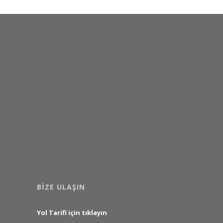
BIZE ULAŞIN
Yol Tarifi için tıklayın