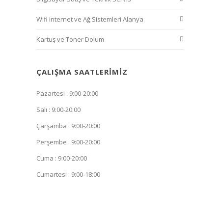
Wifi internet ve Ağ Sistemleri Alanya
Kartuş ve Toner Dolum
ÇALIŞMA SAATLERIMIZ
Pazartesi : 9:00-20:00
Salı : 9:00-20:00
Çarşamba : 9:00-20:00
Perşembe : 9:00-20:00
Cuma : 9:00-20:00
Cumartesi : 9:00-18:00