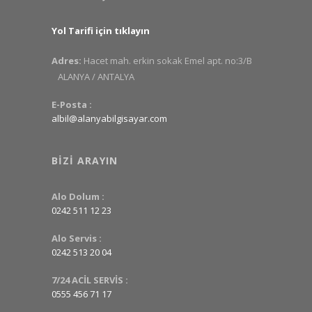
Yol Tarifi için tıklayın
Adres:
Hacet mah. erkin sokak Emel apt. no:3/B
ALANYA / ANTALYA
E-Posta :
albil@alanyabilgisayar.com
BIZI ARAYIN
Alo Dolum :
0242 511 12 23
Alo Servis :
0242 513 20 04
7/24 ACİL SERVİS :
0555 456 71 17