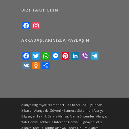
BIZI TAKIP EDIN
Facebook
Instagram
ARKADAŞLARINIZLA PAYLAŞIN
Facebook
Twitter
WhatsApp
Messenger
Pinterest
LinkedIn
Viber
Telegram
VK
Odnoklassniki
Share
Alanya Bilgisayar Hizmetleri Tic.Ltd.Şti. 2004 yılından
itibaren Alanya'da Güvenlik Kamera Sistemleri Alanya,
Bilgisayar Teknik Servis Alanya, Alarm Sistemleri Alanya,
Wifi Alanya, Kablosuz Internet Alanya, Bilgisayar Satış
Alanya, Kartuş Dolum Alanya, Toner Dolum Alanya,