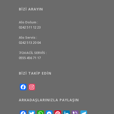
BIZI ARAYIN
Alo Dolum :
0242 511 12 23
Alo Servis :
0242 513 20 04
7/24 ACİL SERVİS :
0555 456 71 17
BIZI TAKIP EDIN
Facebook
Instagram
ARKADAŞLARINIZLA PAYLAŞIN
Facebook
Twitter
WhatsApp
Messenger
Pinterest
LinkedIn
Viber
Telegram