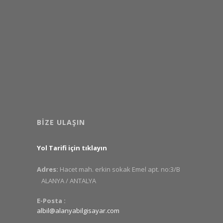
BIZE ULAŞIN
Yol Tarifi için tıklayın
Adres:
Hacet mah. erkin sokak Emel apt. no:3/B
ALANYA / ANTALYA
E-Posta :
albil@alanyabilgisayar.com