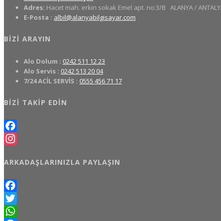
Adres:
Hacet mah. erkin sokak Emel apt. no:3/B
ALANYA / ANTALY
E-Posta :
albil@alanyabilgisayar.com
BIZI ARAYIN
Alo Dolum :
0242 511 12 23
Alo Servis :
0242 513 20 04
7/24 ACİL SERVİS :
0555 456 71 17
BIZI TAKIP EDIN
Facebook
Instagram
ARKADAŞLARINIZLA PAYLAŞIN
Facebook
Twitter