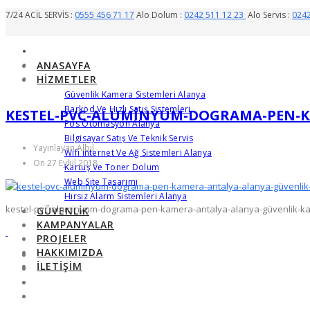
7/24 ACİL SERVİS :
0555 456 71 17
Alo Dolum :
0242 511 12 23
Alo Servis :
0242
ANASAYFA
HIZMETLER
Güvenlik Kamera Sistemleri Alanya
Barkod Ve Hızlı Satış Sistemleri
KESTEL-PVC-ALUMINYUM-DOGRAMA-PEN-K
Pos Otomasyon Alanya
Bilgisayar Satış Ve Teknik Servis
Yayınlayan Albil
Wifi Internet Ve Ağ Sistemleri Alanya
On 27 Eylül 2018
Kartuş Ve Toner Dolum
Web Site Tasarımı
Hırsız Alarm Sistemleri Alanya
kestel-pvc-aluminyum-dograma-pen-kamera-antalya-alanya-güvenlik-
GÜVENLIK
KAMPANYALAR
PROJELER
HAKKIMIZDA
İLETIŞIM