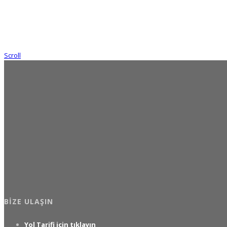
Scroll
BIZE ULAŞIN
Yol Tarifi için tıklayın