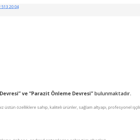
 513 20 04
Devresi” ve “Parazit Önleme Devresi”
bulunmaktadır.
stün özelliklere sahip, kaliteli ürünler, sağlam altyapı, profesyonel işçil
Konaklı, Dahua Konaklı, Retro, Hilook, Secuzi Konaklı