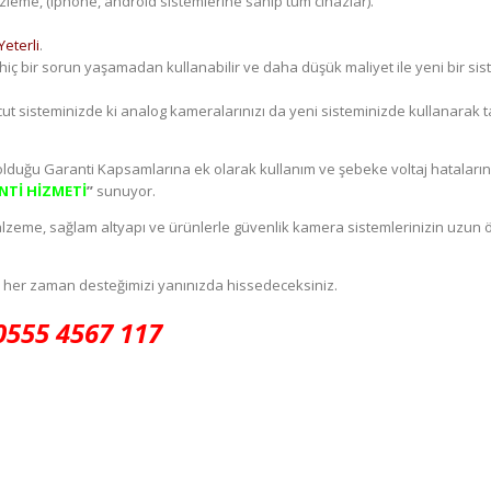
zleme, (iphone, android sistemlerine sahip tüm cihazlar).
lı Alarm Sistemleri, Güvenlik Kamera Sistemi Konaklı
Yeterli
.
Teknim Alarm, Dahua Kamera Konaklı, Dahua, Hikvision, Haikon, Ne
iç bir sorun yaşamadan kullanabilir ve daha düşük maliyet ile yeni bir si
kkan Kamera, Kampanya, indirim
t sisteminizde ki analog kameralarınızı da yeni sisteminizde kullanarak t
e Kamera, Bağ, Bahçe, Kamera, Sera Kamera, Konaklı
miş olduğu Garanti Kapsamlarına ek olarak kullanım ve şebeke voltaj hatalar
Tİ HİZMETİ
”
sunuyor.
Kampanya Kamera Konaklı
eli malzeme, sağlam altyapı ve ürünlerle güvenlik kamera sistemlerinizin uzun
z her zaman desteğimizi yanınızda hissedeceksiniz.
Olumlu Yorum Konaklı
0555 4567 117