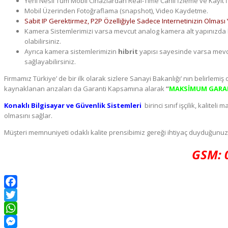
Yeni Nesil Tüm Mobil Cihazlardan Real-Time Canlı İzleme ve Kayıt İ
Mobil Üzerinden Fotoğraflama (snapshot), Video Kaydetme.
Konak
Sabit IP Gerektirmez, P2P Özelliğiyle Sadece Internetinizin Olması 
Kamera Sistemlerimizi varsa mevcut analog kamera alt yapınızda h
olabilirsiniz.
Konaklı Kameracı, Güvenlik Kameracı, Ev Kamera, Dü
Ayrıca kamera sistemlerimizin
hibrit
yapısı sayesinde varsa mevcu
sağlayabilirsiniz.
Ip Kamera Sistemleri Konaklı, Internetten Izlem
Firmamız Türkiye’ de bir ilk olarak sizlere Sanayi Bakanlığı’ nın belirle
kaynaklanan arızaları da Garanti Kapsamına alarak
“
MAKSİMUM GARAN
Konaklı Bilgisayar ve Güvenlik Sistemleri
birinci sınıf işçilik, kalit
olmasını sağlar.
Kaliteli Kamera Sistemleri Konaklı, Hırsız Alarm Konaklı
Müşteri memnuniyeti odaklı kalite prensibimiz gereği ihtiyaç duyduğunu
GSM: 
Facebook
Twitter
WhatsApp