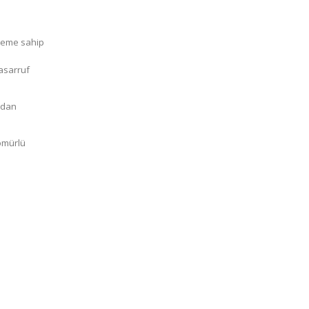
utron,
steme sahip
asarruf
ından
 ömürlü
 Kameracı