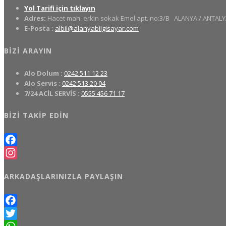
Yol Tarifi için tıklayın
Adres:
Hacet mah. erkin sokak Emel apt. no:3/B
ALANYA / ANTALY
E-Posta :
albil@alanyabilgisayar.com
BIZI ARAYIN
Alo Dolum :
0242 511 12 23
Alo Servis :
0242 513 20 04
7/24 ACİL SERVİS :
0555 456 71 17
BIZI TAKIP EDIN
Facebook
Instagram
ARKADAŞLARINIZLA PAYLAŞIN
Facebook