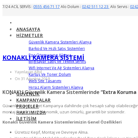
7/24 ACİL SERVİS :
0555 456 71 17
Alo Dolum :
0242 511 12 23
Alo Servis :
0242
ANASAYFA
HIZMETLER
Güvenlik Kamera Sistemleri Alanya
Barkod Ve Hızlı Satış Sistemleri
Pos Otomasyon Alanya
KONAKLI KAMERA SİSTEMİ
Bilgisayar Satış Ve Teknik Servis
Wifi Internet Ve Ağ Sistemleri Alanya
Yayınlayan Albil
Kartuş Ve Toner Dolum
On 31 Ağustos 2019
Web Site Tasarımı
Hırsız Alarm Sistemleri Alanya
KONAKLI Güvenlik Kamera Sistemlerinde
“Extra Koruma 
GÜVENLIK
KAMPANYALAR
Güvenlik Kamera Set Kampanya dahilinde çok hesaplı sahip olabileceğiniz ü
PROJELER
montaj ile çok uzun ekonomik, uzun ömürlü, garantili bir sistemdir.
HAKKIMIZDA
İLETIŞIM
Konaklı Güvenlik Kamera Sistemlerimizin Genel Özellikleri
Ücretsiz Keşif, Montaj ve Devreye Alma.
Haikon Konaklı, Hikvision 