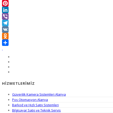
Messenger
Pinterest
LinkedIn
Viber
Telegram
VK
Odnoklassniki
Share
HIZMETLERIMIZ
Güvenlik Kamera Sistemleri Alanya
Pos Otomasyon Alanya
Barkod ve Hızlı Satış Sistemleri
Bilgisayar Satış ve Teknik Servis